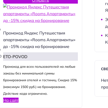
Открыть
г
Я
Э
д
я
Промокод Яндекс Путешествия
К
апартаменты «Rooms Апартаменты»
К
до -15% скидка на бронирование
я
ETO-POVOD
0
Промокод для всех пользователей на любые
СВ
заказы без минимальной суммы
Нет
бронирования отелей и гостиниц. Скидка 15%
про
(максимум 1500 руб.) на бронирование.
Действие кода ограничено.
На сайт