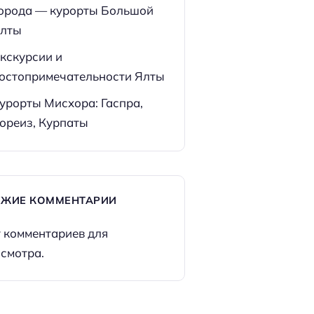
орода — курорты Большой
лты
кскурсии и
остопримечательности Ялты
урорты Мисхора: Гаспра,
ореиз, Курпаты
ЕЖИЕ КОММЕНТАРИИ
 комментариев для
смотра.