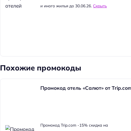
и иного жилья до 30.06.26.
Скрыть
Похожие промокоды
Промокод отель «Салют» от Trip.c
Н
а
Промокод Trip.com -15% скидка на