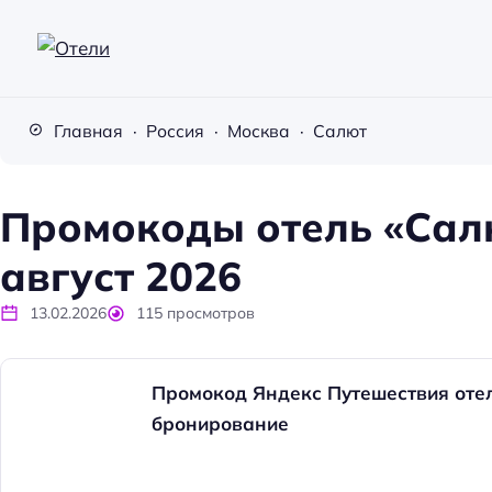
О
т
Главная
Россия
Москва
Салют
е
л
и
Промокоды отель «Салю
август 2026
13.02.2026
115
просмотров
Промокод Яндекс Путешествия отел
бронирование