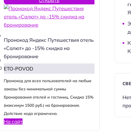
Открыть
г
Я
Э
д
я
Промокод Яндекс Путешествия отель
К
«Салют» до -15% скидка на
К
бронирование
я
ETO-POVOD
0
Промокод для всех пользователей на любые
СВ
заказы без минимальной суммы
Нет
бронирования отелей и гостиниц. Скидка 15%
про
(максимум 1500 руб.) на бронирование.
Действие кода ограничено.
На сайт