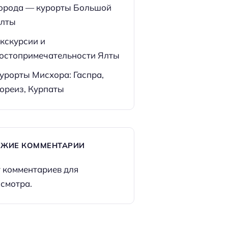
орода — курорты Большой
лты
кскурсии и
остопримечательности Ялты
урорты Мисхора: Гаспра,
ореиз, Курпаты
ЕЖИЕ КОММЕНТАРИИ
 комментариев для
смотра.