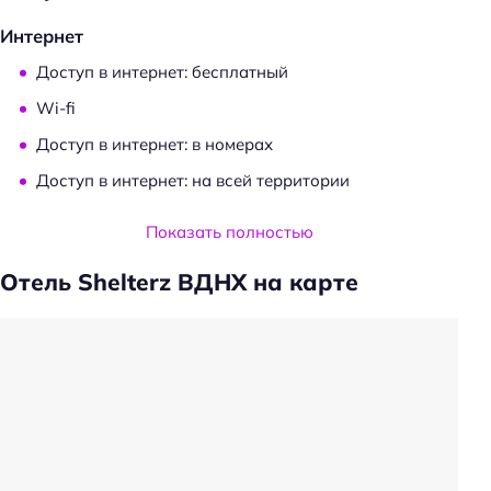
Интернет
Доступ в интернет: бесплатный
Wi-fi
Доступ в интернет: в номерах
Доступ в интернет: на всей территории
Услуги и удобства
Показать полностью
Камера хранения
Отель Shelterz ВДНХ на карте
Общий туалет
Прачечная
Частота уборки: в определенные дни
Общая кухня
Обслуживание номеров
Оборудование для кухни: посуда