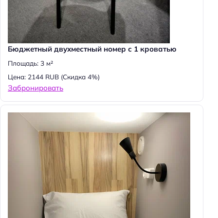
Н
а
й
Бюджетный двухместный номер с 1 кроватью
т
и
Площадь: 3 м²
:
Цена: 2144 RUB
(Скидка 4%)
Забронировать