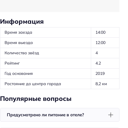
Оборудование для кухни: чайник
Оборудование для кухни: микроволновка
Информация
Удобства в номерах
Время заезда
14:00
Стиральная машина
Время выезда
12:00
Кондиционер в номере
Количество звёзд
4
Номера для некурящих
Рейтинг
4.2
Вентилятор
Год основания
2019
Тапочки
Растояние до центра города
8,2 км
Халат
Утюг
Популярные вопросы
Холодильник
Фен
Предусмотрено ли питание в отеле?
Уборка