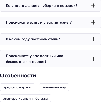
Как часто делается уборка в номерах?
Для семей
Детская площадка
Подскажите есть ли у вас интернет?
Общая информация
Отопление
В каком году построен отель?
Лобби/public area
Время работы стойки регистрации: 09:00 - 00:00
Подскажите у вас платный или
Тип гостиницы: мини-отель
бесплатный интернет?
Номеров: 47
Особенности
Дата постройки: 2019
Питание: без питания
#рядом с парком
#кондиционер
Способ оплаты: онлайн
#камера хранения багажа
Способ оплаты: наличными
Способ оплаты: предоплата