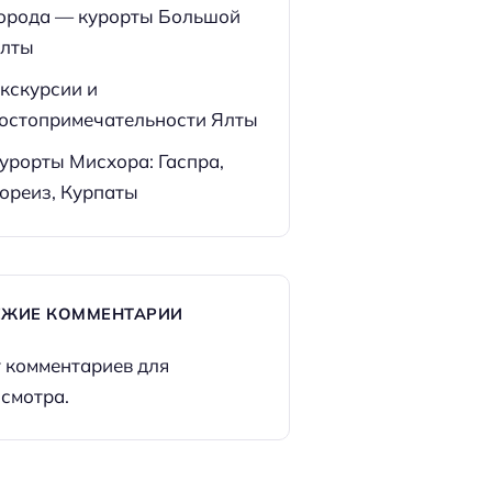
орода — курорты Большой
лты
кскурсии и
остопримечательности Ялты
урорты Мисхора: Гаспра,
ореиз, Курпаты
ЕЖИЕ КОММЕНТАРИИ
 комментариев для
смотра.