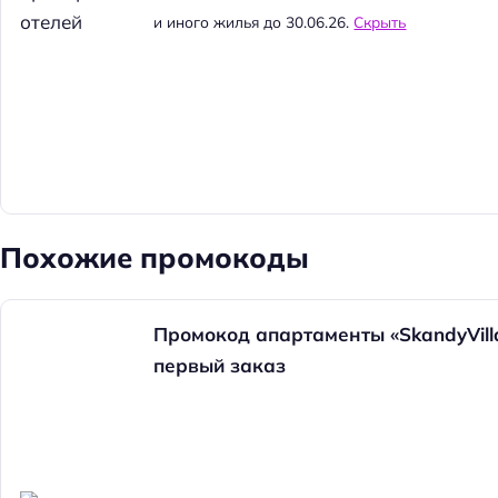
и иного жилья до 30.06.26.
Скрыть
Похожие промокоды
Промокод апартаменты «SkandyVilla
первый заказ
Н
а