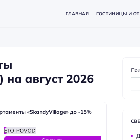
ГЛАВНАЯ
ГОСТИНИЦЫ И ОТ
ты
Пои
) на август 2026
таменты «SkandyVillage» до -15%
СВ
ETO-POVOD
Д