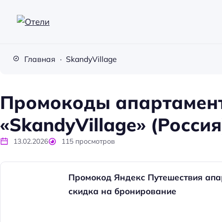
О
т
Главная
SkandyVillage
е
л
и
Промокоды апартамен
«SkandyVillage» (Россия
13.02.2026
115
просмотров
Промокод Яндекс Путешествия апар
скидка на бронирование