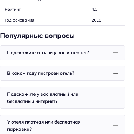
Номера для курящих
Рейтинг
4.0
Тапочки
Телевизор в номере
Год основания
2018
Красивый вид из окна
Популярные вопросы
Утюг
Холодильник
Подскажите есть ли у вас интернет?
Фен
Номера со звукоизоляцией
В каком году построен отель?
Двуспальная кровать кинг-сайз
Подскажите у вас платный или
Питание
бесплатный интернет?
Кафе
Ресторан
У отеля платная или бесплатная
Спорт и развлечения
парковка?