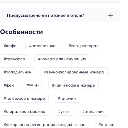
Развлечения: прокат квадроциклов
Развлечения: ферма животных
Предусмотрено ли питание в отеле?
Спорт: катание на лыжах
Особенности
Спорт: сноуборд
Для семей
#кафе
#автостоянка
#есть ресторан
Детские ТВ каналы
#трансфер
#номера для некурящих
Общая информация
#холодильник
#звукоизолированные номера
Отопление
#фен
#Wi-Fi
#чай и кофе в номере
Номеров: 1
Аптека
#телевизор в номере
#тапочки
Дата постройки: 2018
#стиральная машина
#утюг
#отопление
Обязательный депозит
Размер депозита: 5000 ₽
#ускоренная регистрация заезда/выезда
#аптека