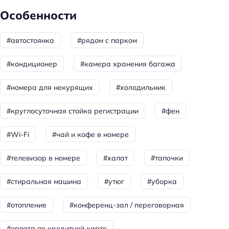
Особенности
Душ
#автостоянка
#рядом с парком
Спорт и развлечения
Развлечения: караоке
#кондиционер
#камера хранения багажа
Спорт: катание на лыжах
#номера для некурящих
#холодильник
Для семей
#круглосуточная стойка регистрации
#фен
Детская площадка
#Wi-Fi
#чай и кофе в номере
Горнолыжный отдых
Место для хранения лыж/сноубордов
#телевизор в номере
#халат
#тапочки
Бизнес-услуги
#стиральная машина
#утюг
#уборка
Переговорная
#отопление
#конференц-зал / переговорная
Общая информация
#оплата по кредитной карте