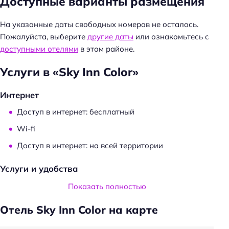
Доступные варианты размещения
т
и
На указанные даты свободных номеров не осталось.
:
Пожалуйста, выберите
другие даты
или ознакомьтесь с
доступными отелями
в этом районе.
Услуги в «Sky Inn Color»
Интернет
Доступ в интернет: бесплатный
Wi-fi
Доступ в интернет: на всей территории
Услуги и удобства
Камера хранения
Показать полностью
Проживание с животными запрещено
Отель Sky Inn Color на карте
Частота уборки: по запросу