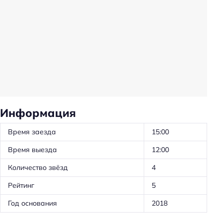
Частота уборки: в определенные дни
Предоставление отчётных документов
Ускоренная регистрация заезда/отъезда
Оборудование для кухни: микроволновка
Оборудование для кухни: посудомойка
Оборудование для кухни: посуда
Оборудование для кухни: чайник
Информация
Оборудование для кухни: кофеварка
Время заезда
15:00
Оборудование для кухни: плита
Время выезда
12:00
Трансфер: платный
Количество звёзд
4
Удобства в номерах
Рейтинг
5
Кухня/кухонный уголок в номере
Год основания
2018
Стиральная машина