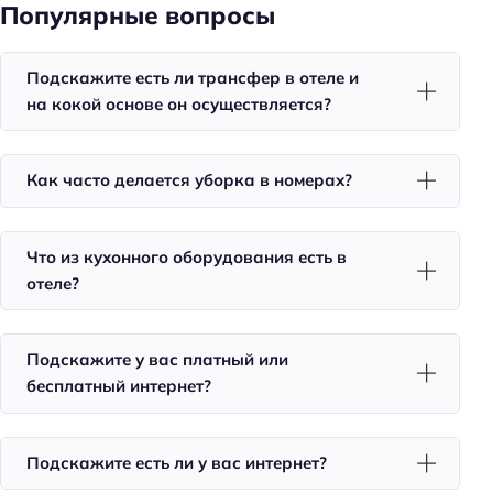
Кондиционер в номере
Популярные вопросы
Чай/кофе в номерах
Подскажите есть ли трансфер в отеле и
Номера для некурящих
на кокой основе он осуществляется?
Тапочки
Халат
Как часто делается уборка в номерах?
Телевизор в номере
Красивый вид из окна
Что из кухонного оборудования есть в
Утюг
отеле?
Холодильник
Фен
Подскажите у вас платный или
Уборка
бесплатный интернет?
Санузел в номере
Двуспальная кровать кинг-сайз
Подскажите есть ли у вас интернет?
Красота и здоровье