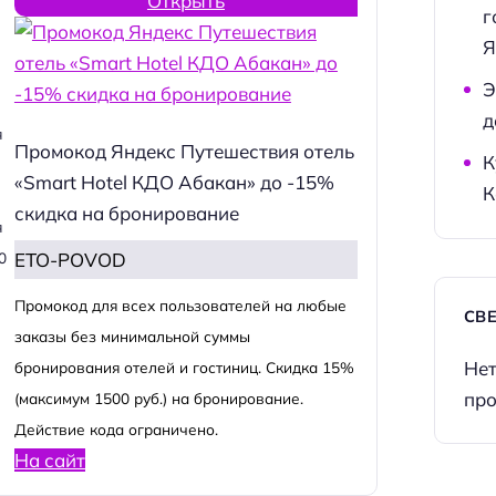
Открыть
г
Я
Э
д
я
Промокод Яндекс Путешествия отель
К
«Smart Hotel КДО Абакан» до -15%
К
скидка на бронирование
я
ETO-POVOD
0
Промокод для всех пользователей на любые
СВ
заказы без минимальной суммы
Нет
бронирования отелей и гостиниц. Скидка 15%
про
(максимум 1500 руб.) на бронирование.
Действие кода ограничено.
На сайт