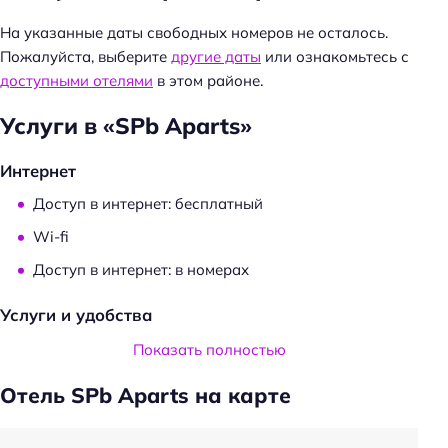
На указанные даты свободных номеров не осталось.
Пожалуйста, выберите
другие даты
или ознакомьтесь с
Н
доступными отелями
в этом районе.
а
й
Услуги в «SPb Aparts»
т
и
Интернет
:
Доступ в интернет: бесплатный
Wi-fi
Доступ в интернет: в номерах
Услуги и удобства
Камера хранения
Показать полностью
Сейф
Отель SPb Aparts на карте
Прокат: машин
Проживание с животными запрещено