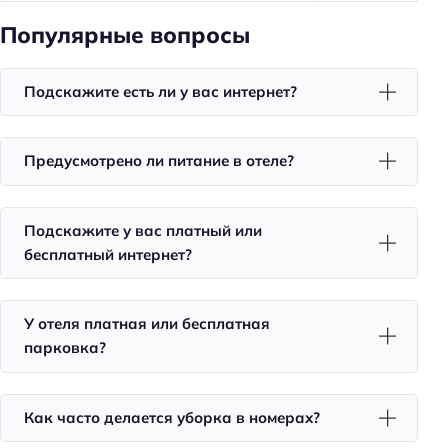
Чай/кофе в номерах
Популярные вопросы
Номера для некурящих
Совмещённые номера
Подскажите есть ли у вас интернет?
Тапочки
Телевизор в номере
Предусмотрено ли питание в отеле?
Утюг
Холодильник
Подскажите у вас платный или
бесплатный интернет?
Фен
Уборка
Двуспальная кровать кинг-сайз
У отеля платная или бесплатная
парковка?
Питание
Кафе
Как часто делается уборка в номерах?
Количество ресторанов: 2