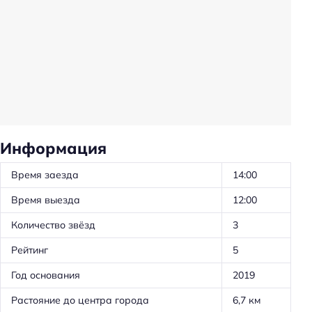
Частота уборки: по запросу
Предоставление отчётных документов
Обслуживание номеров
Оборудование для кухни: чайник
Оборудование для кухни: посуда
Оборудование для кухни: микроволновка
Информация
Оборудование для кухни: плита
Время заезда
14:00
Оборудование для кухни: посудомойка
Время выезда
12:00
Тип сейфа: в номере
Количество звёзд
3
Удобства в номерах
Рейтинг
5
Кухня/кухонный уголок в номере
Год основания
2019
Стиральная машина
Растояние до центра города
6,7 км
Кондиционер в номере