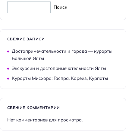
Поиск
Wi-fi
Бассейн
Парковка
Кондиционер в номере
СВЕЖИЕ ЗАПИСИ
Тренажёрный зал
Достопримечательности и города — курорты
Большой Ялты
Экскурсии и достопримечательности Ялты
Курорты Мисхора: Гаспра, Кореиз, Курпаты
СВЕЖИЕ КОММЕНТАРИИ
Нет комментариев для просмотра.