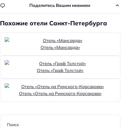
Поделитесь Вашим мнением
Номеров: 26
Лифт
Похожие отели Санкт-Петербурга
Аптека
Дата постройки: 2019
Обязательный депозит
Отель «Мансарда»
Размер депозита: 2000 ₽
Питание: без питания
Отель «Граф Толстой»
Способ оплаты: банковским переводом
Способ оплаты: наличными
Отель «Отель на Римского-Корсакова»
Парковка
Платная
Парковка
Поиск
Главное