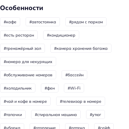
Бар
Особенности
Ресторан
#кафе
#автостоянка
#рядом с парком
Количество баров: 1
#есть ресторан
#кондиционер
Бассейн
платно
#тренажёрный зал
#камера хранения багажа
Кол-во бассейнов: 1
#номера для некурящих
Красота и здоровье
#обслуживание номеров
#бассейн
Салон красоты
#холодильник
#фен
#Wi-Fi
Spa
Сауна
#чай и кофе в номере
#телевизор в номере
Сауна: платно
#тапочки
#стиральная машина
#утюг
Спорт и развлечения
#уборка
#отопление
#аптека
#сейф