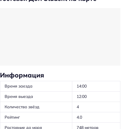
Трансфер
Общая кухня
Проживание с животными
Удобства в номерах
Стиральная машина
Кондиционер в номере
Телевизор в номере
Информация
Утюг
Холодильник
Время заезда
14:00
Уборка
Время выезда
12:00
Красота и здоровье
Количество звёзд
4
Душ
Рейтинг
4.0
Растояние до моря
748 метров
Спорт и развлечения