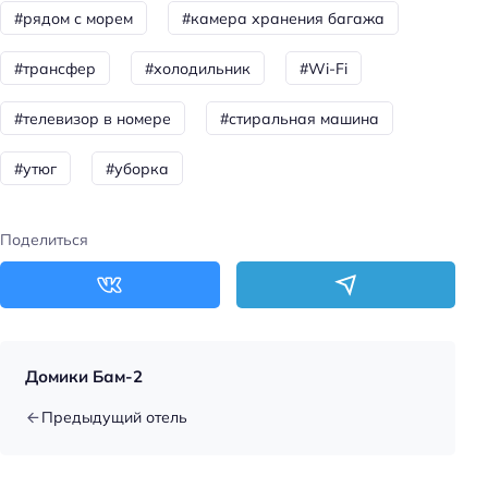
Цена номера (ночь): 1500–4000 ₽/ночь
#рядом с морем
#камера хранения багажа
Доступность
#трансфер
#холодильник
#Wi-Fi
Номер и удобства на первом этаже
#телевизор в номере
#стиральная машина
Доступность входа на инвалидной коляске:
недоступно
#утюг
#уборка
Доступность помещения на инвалидной коляске:
недоступно
Поделиться
Парковка
Парковка
Особенности
Домики Бам-2
Веранда
Предыдущий отель
Главное
Wi-fi