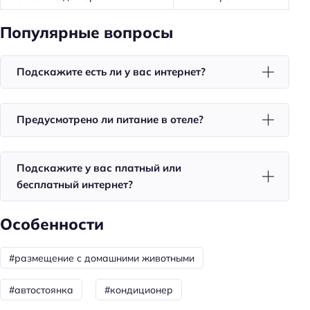
Площадка для пикника
Популярные вопросы
Пляжный отдых
Подскажите есть ли у вас интернет?
Пляжная линия: 3-я линия
Тип пляжа: галечный
Предусмотрено ли питание в отеле?
Общая информация
Тип гостиницы: гостевой дом
Подскажите у вас платный или
Номеров: 12
бесплатный интернет?
Питание: без питания
Особенности
Способ оплаты: предоплата
Способ оплаты: наличными
#размещение с домашними животными
Способ оплаты: оплата картой
#автостоянка
#кондиционер
Способ оплаты: банковским переводом