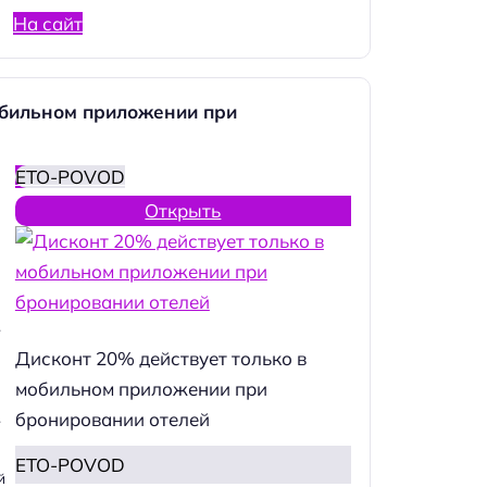
На сайт
обильном приложении при
ETO-POVOD
Открыть
.
Дисконт 20% действует только в
мобильном приложении при
бронировании отелей
.
ETO-POVOD
й