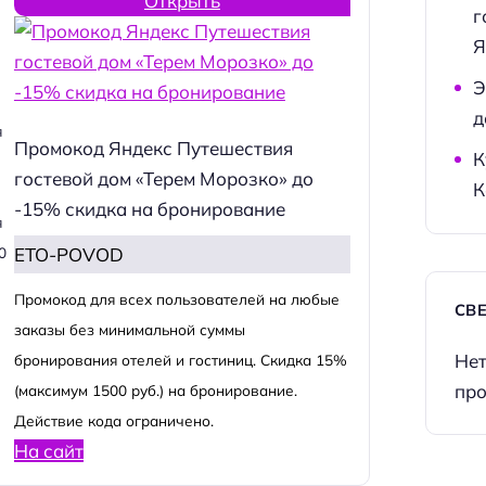
Открыть
г
Я
Э
д
я
Промокод Яндекс Путешествия
К
гостевой дом «Терем Морозко» до
К
-15% скидка на бронирование
я
ETO-POVOD
0
Промокод для всех пользователей на любые
СВ
заказы без минимальной суммы
Нет
бронирования отелей и гостиниц. Скидка 15%
про
(максимум 1500 руб.) на бронирование.
Действие кода ограничено.
На сайт