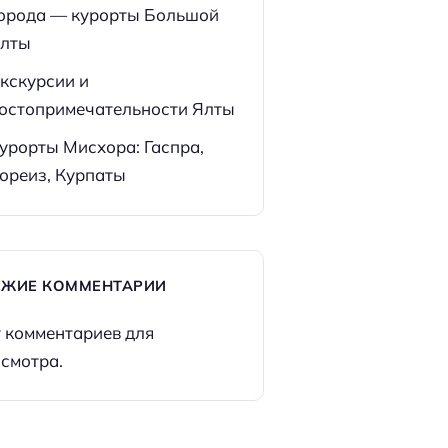
орода — курорты Большой
лты
кскурсии и
остопримечательности Ялты
урорты Мисхора: Гаспра,
ореиз, Курпаты
ЕЖИЕ КОММЕНТАРИИ
 комментариев для
смотра.