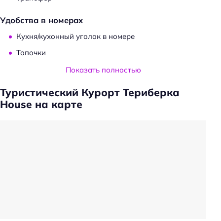
Удобства в номерах
Кухня/кухонный уголок в номере
Тапочки
Телевизор в номере
Показать полностью
Холодильник
Туристический Курорт Териберка
Фен
House на карте
Санузел в номере
Общая информация
Круглосуточная регистрация
Доступность
Номер и удобства на первом этаже
Парковка