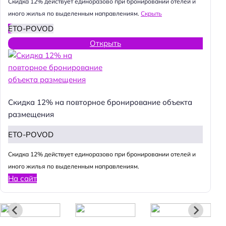
Cкидка 12% действует единоразово при бронировании отелей и
иного жилья по выделенным направлениям.
Скрыть
ETO-POVOD
Открыть
Н
а
й
Скидка 12% на повторное бронирование объекта
т
размещения
и
:
ETO-POVOD
Cкидка 12% действует единоразово при бронировании отелей и
иного жилья по выделенным направлениям.
На сайт