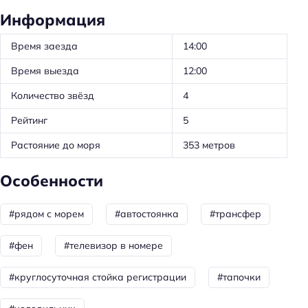
Информация
Парковка
Время заезда
14:00
Достижения
Время выезда
12:00
Хорошее место
Количество звёзд
4
Главное
Рейтинг
5
Парковка
Растояние до моря
353 метров
Особенности
#рядом с морем
#автостоянка
#трансфер
#фен
#телевизор в номере
#круглосуточная стойка регистрации
#тапочки