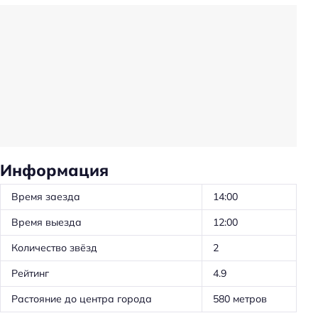
Носильщик
Общий туалет
Проживание с животными по запросу
Проживание с животными: платно
Прачечная
Консьерж-сервис
Вызов такси
Информация
Частота уборки: по запросу
Время заезда
14:00
Частота уборки: ежедневно
Время выезда
12:00
Автоматы со снэками
Количество звёзд
2
Общая кухня
Рейтинг
4.9
Доставка цветов в номер
Предоставление отчётных документов
Растояние до центра города
580 метров