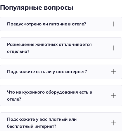
Обслуживание номеров
Популярные вопросы
Химчистка
Ускоренная регистрация заезда/отъезда
Предусмотрено ли питание в отеле?
Проживание с животными
Оборудование для кухни: плита
Размещение животных отплачивается
Оборудование для кухни: микроволновка
отдельно?
Оборудование для кухни: посудомойка
Оборудование для кухни: посуда
Подскажите есть ли у вас интернет?
Оборудование для кухни: чайник
Оборудование для кухни: кофеварка
Что из кухонного оборудования есть в
Тип сейфа: у администратора
отеле?
Удобства в номерах
Подскажите у вас платный или
Кухня/кухонный уголок в номере
бесплатный интернет?
Стиральная машина