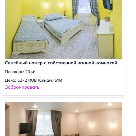
Cемейный номер с собственной ванной комнатой
Площадь: 20 м²
Цена: 5272 RUB
(Скидка 5%)
Забронировать
Н
а
й
т
и
: