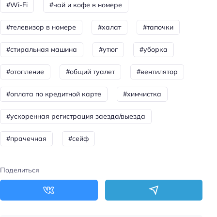
#Wi-Fi
#чай и кофе в номере
Номера со звукоизоляцией
Уборка
#телевизор в номере
#халат
#тапочки
Санузел в номере
#стиральная машина
#утюг
#уборка
Питание
#отопление
#общий туалет
#вентилятор
Бар
#оплата по кредитной карте
#химчистка
Завтрак
Красота и здоровье
#ускоренная регистрация заезда/выезда
Душ
#прачечная
#сейф
Спорт и развлечения
Поделиться
Аниматоры
Пляжный отдых
Пляжные полотенца