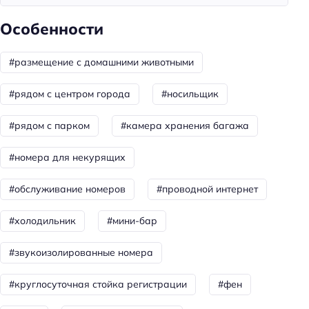
Доставка еды в номер
Особенности
Мини-бар
#размещение с домашними животными
Чай/кофе в номерах
Номера для некурящих
#рядом с центром города
#носильщик
Вентилятор
#рядом с парком
#камера хранения багажа
Совмещённые номера
#номера для некурящих
Номера для курящих
Тапочки
#обслуживание номеров
#проводной интернет
Халат
#холодильник
#мини-бар
Телевизор в номере
Утюг
#звукоизолированные номера
Холодильник
#круглосуточная стойка регистрации
#фен
Фен