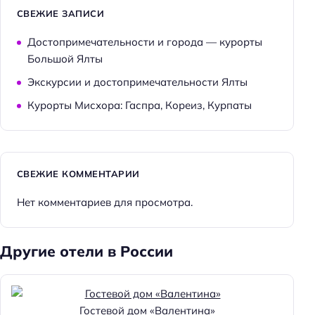
СВЕЖИЕ ЗАПИСИ
Доступность входа на инвалидной коляске:
недоступно
Достопримечательности и города — курорты
Доступность помещения на инвалидной коляске:
Большой Ялты
доступно
Экскурсии и достопримечательности Ялты
Курорты Мисхора: Гаспра, Кореиз, Курпаты
Достижения
Хорошее место
Главное
СВЕЖИЕ КОММЕНТАРИИ
Wi-fi
Нет комментариев для просмотра.
Оплата картой
Другие отели в России
Гостевой дом «Валентина»