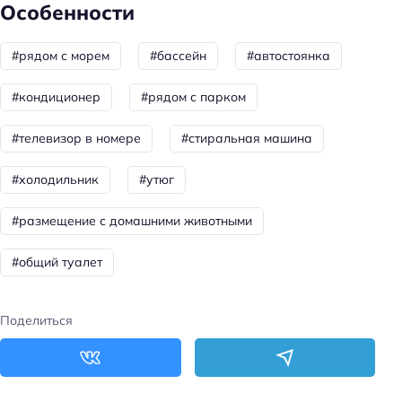
Особенности
Особенности
Веранда
#рядом с морем
#бассейн
#автостоянка
Главное
#кондиционер
#рядом с парком
Бассейн
#телевизор в номере
#стиральная машина
Парковка
#холодильник
#утюг
Кондиционер в номере
#размещение с домашними животными
#общий туалет
Поделиться