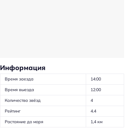
Утюг
Холодильник
Красота и здоровье
Душ
Спорт и развлечения
Бассейн
Информация
Общая информация
Время заезда
14:00
Способ оплаты: наличными
Время выезда
12:00
Способ оплаты: безналичная
Количество звёзд
4
Цена номера (ночь): от 1000 ₽/ночь
Рейтинг
4.4
Парковка
Растояние до моря
1,4 км
Парковка