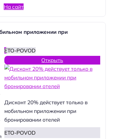
На сайт
обильном приложении при
ETO-POVOD
Открыть
.
Дисконт 20% действует только в
мобильном приложении при
бронировании отелей
.
ETO-POVOD
й