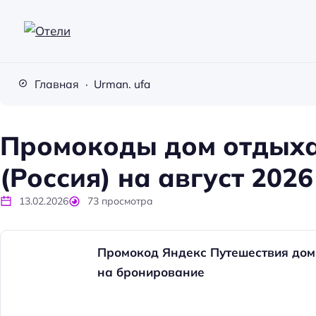
О
т
Главная
Urman. ufa
е
л
и
Промокоды дом отдыха 
(Россия) на август 2026
13.02.2026
73
просмотра
Промокод Яндекс Путешествия дом 
на бронирование