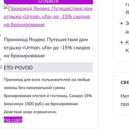
Открыть
г
Я
Э
д
я
Промокод Яндекс Путешествия дом
К
отдыха «Urman. ufa» до -15% скидка
К
на бронирование
я
ETO-POVOD
0
Промокод для всех пользователей на любые
СВ
заказы без минимальной суммы
Нет
бронирования отелей и гостиниц. Скидка 15%
про
(максимум 1500 руб.) на бронирование.
Действие кода ограничено.
На сайт