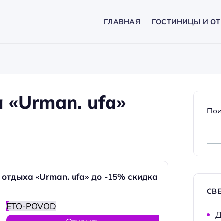
ГЛАВНАЯ
ГОСТИНИЦЫ И ОТ
«Urman. ufa»
Пои
отдыха «Urman. ufa» до -15% скидка
СВ
ETO-POVOD
Д