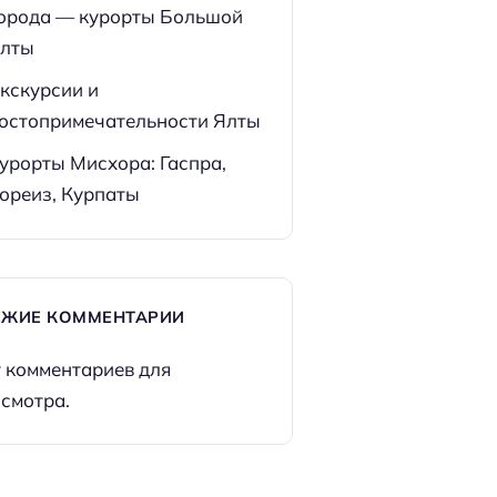
орода — курорты Большой
лты
кскурсии и
остопримечательности Ялты
урорты Мисхора: Гаспра,
ореиз, Курпаты
ЕЖИЕ КОММЕНТАРИИ
 комментариев для
смотра.