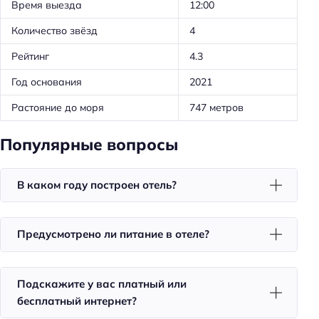
Телевизор в номере
Время выезда
12:00
Утюг
Количество звёзд
4
Холодильник
Рейтинг
4.3
Номера со звукоизоляцией
Год основания
2021
Санузел в номере
Растояние до моря
747 метров
Бассейн
Популярные вопросы
Кол-во бассейнов: 1
Красота и здоровье
В каком году построен отель?
Душ
Предусмотрено ли питание в отеле?
Спорт и развлечения
Терраса
Подскажите у вас платный или
Бассейн
бесплатный интернет?
Площадка для пикника