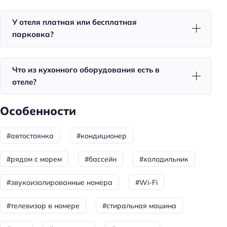
Развлечения: караоке
У отеля платная или бесплатная
Спорт: настольный теннис
парковка?
Спорт: бадминтон
Тип бассейна: открытый
Что из кухонного оборудования есть в
отеле?
Для семей
Детские ТВ каналы
Особенности
Детская площадка
#автостоянка
#кондиционер
Пляжный отдых
#рядом с морем
#бассейн
#холодильник
Шезлонги
Пляжная линия: 3-я линия
#звукоизолированные номера
#Wi-Fi
Зонтики
#телевизор в номере
#стиральная машина
Зонты от солнца: бесплатно