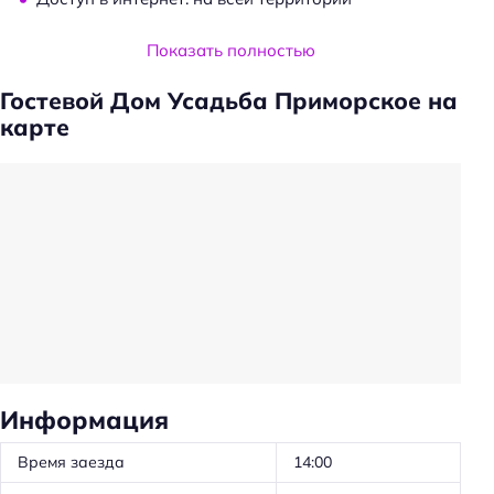
Услуги и удобства
Показать полностью
Прокат: велосипедов
Гостевой Дом Усадьба Приморское на
Прачечная
карте
Общая кухня
Оборудование для кухни: посуда
Оборудование для кухни: чайник
Оборудование для кухни: микроволновка
Оборудование для кухни: посудомойка
Оборудование для кухни: плита
Удобства в номерах
Информация
Стиральная машина
Кондиционер в номере
Время заезда
14:00