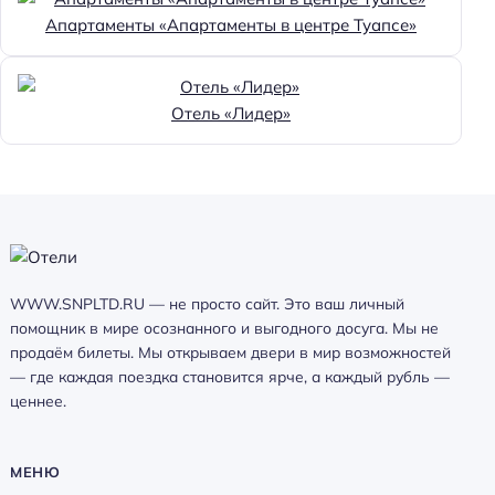
Веранда
Апартаменты «Апартаменты в центре Туапсе»
Главное
Wi-fi
Отель «Лидер»
Бассейн
Парковка
Кондиционер в номере
Тренажёрный зал
Оплата картой
WWW.SNPLTD.RU — не просто сайт. Это ваш личный
Пляжная линия: 1-я линия
помощник в мире осознанного и выгодного досуга. Мы не
продаём билеты. Мы открываем двери в мир возможностей
— где каждая поездка становится ярче, а каждый рубль —
ценнее.
МЕНЮ