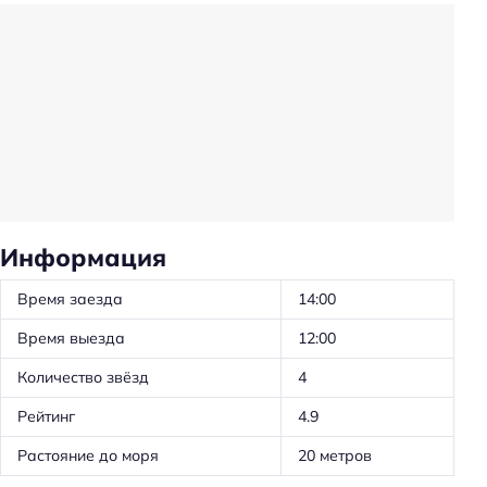
Проживание с животными по запросу
Проживание с животными: платно
Прачечная
Трансфер
Частота уборки: ежедневно
Предоставление отчётных документов
Обслуживание номеров
Информация
Проживание с животными
Время заезда
14:00
Оборудование для кухни: посуда
Время выезда
12:00
Оборудование для кухни: микроволновка
Количество звёзд
4
Оборудование для кухни: чайник
Рейтинг
4.9
Оборудование для кухни: плита
Трансфер: платный
Растояние до моря
20 метров