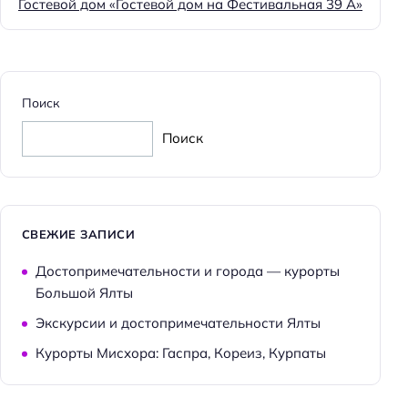
Гостевой дом «Гостевой дом на Фестивальная 39 А»
Отопление
Количество звёзд: 4
Тип гостиницы: мини-отель
Поиск
Тип гостиницы: апартотель
Поиск
Номера для маломобильных групп населения
Номеров: 13
Питание: без питания
Способ оплаты: безналичная
СВЕЖИЕ ЗАПИСИ
Способ оплаты: QR-код
Достопримечательности и города — курорты
Способ оплаты: наличными
Большой Ялты
Способ оплаты: оплата картой
Экскурсии и достопримечательности Ялты
Способ оплаты: оплата кредитной картой
Курорты Мисхора: Гаспра, Кореиз, Курпаты
Способ оплаты: СБП