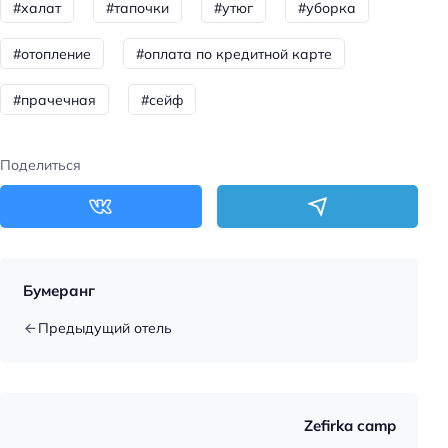
#халат
#тапочки
#утюг
#уборка
Spa
Душ
#отопление
#оплата по кредитной карте
Сауна
#прачечная
#сейф
Сауна: платно
Спорт и развлечения
Поделиться
Терраса
Бассейн
Тренажёрный зал
Бумеранг
Спорт: прокат оборудования для водных видов
спорта
Предыдущий отель
Спорт: дайвинг
Спорт: теннисный корт
Спорт: снорклинг
Zefirka camp