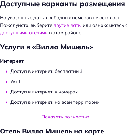
Доступные варианты размещения
й
т
На указанные даты свободных номеров не осталось.
и
Пожалуйста, выберите
другие даты
или ознакомьтесь с
:
доступными отелями
в этом районе.
Услуги в «Вилла Мишель»
Интернет
Доступ в интернет: бесплатный
Wi-fi
Доступ в интернет: в номерах
Доступ в интернет: на всей территории
Услуги и удобства
Показать полностью
Сейф
Отель Вилла Мишель на карте
Прокат: велосипедов