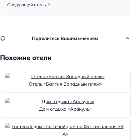
Спорт: настольный теннис
Следующий отель
Тип бассейна: сезонный
Для семей
Детская площадка
Поделитесь Вашим мнением
Пляжный отдых
Похожие отели
Шезлонги
Пляжная линия: 1-я линия
Частный пляж
Отель «Балтия Западный пляж»
Тип пляжа: галечный
Зонтики
Дом отдыха «Аракуль»
Пляжные полотенца
Зонты от солнца: бесплатно
Общая информация