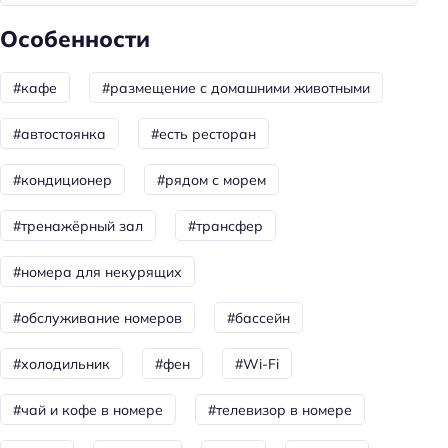
Уборка
Особенности
Санузел в номере
#кафе
#размещение с домашними животными
Двуспальная кровать кинг-сайз
#автостоянка
#есть ресторан
Питание
Кафе
#кондиционер
#рядом с морем
Количество ресторанов: 1
#тренажёрный зал
#трансфер
Бар
#номера для некурящих
Ресторан
Бассейн
#обслуживание номеров
#бассейн
платно
#холодильник
#фен
#Wi-Fi
Красота и здоровье
#чай и кофе в номере
#телевизор в номере
Баня