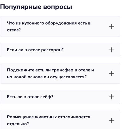
Тип сейфа: в номере
Популярные вопросы
Удобства в номерах
Что из кухонного оборудования есть в
Кухня/кухонный уголок в номере
отеле?
Кондиционер в номере
Доставка еды в номер
Если ли в отеле ресторан?
Чай/кофе в номерах
Номера для некурящих
Подскажите есть ли трансфер в отеле и
Тапочки
на кокой основе он осуществляется?
Халат
Телевизор в номере
Есть ли в отеле сейф?
Красивый вид из окна
Утюг
Размещение животных отплачивается
Холодильник
отдельно?
Фен