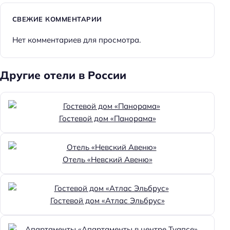
Доступность
СВЕЖИЕ КОММЕНТАРИИ
Кнопка вызова персонала
Нет комментариев для просмотра.
Номер и удобства на первом этаже
Доступность входа на инвалидной коляске:
доступно
Другие отели в России
Удобства для людей с ограниченными
возможностями здоровья
Гостевой дом «Панорама»
Парковка
Платная
Парковка
Отель «Невский Авеню»
Достижения
Хорошее место
Гостевой дом «Атлас Эльбрус»
Особенности