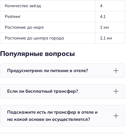
Оборудование для кухни: посуда
Количество звёзд
4
Оборудование для кухни: микроволновка
Рейтинг
4.1
Оборудование для кухни: чайник
Растояние до моря
1 км
Трансфер: платный
Растояние до центра города
1,1 км
Удобства в номерах
Популярные вопросы
Кухня/кухонный уголок в номере
Стиральная машина
Предусмотрено ли питание в отеле?
Кондиционер в номере
Номера для некурящих
Если ли бесплатный трансфер?
Номера для курящих
Телевизор в номере
Подскажите есть ли трансфер в отеле и
Красивый вид из окна
на кокой основе он осуществляется?
Утюг
Холодильник