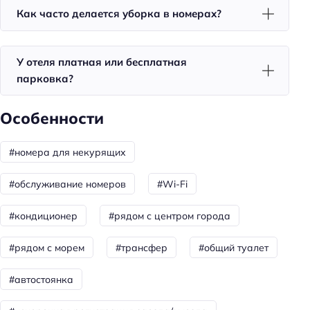
Как часто делается уборка в номерах?
Номера со звукоизоляцией
Уборка
У отеля платная или бесплатная
Санузел в номере
парковка?
Красота и здоровье
Особенности
Душ
#номера для некурящих
Спорт и развлечения
Терраса
#обслуживание номеров
#Wi-Fi
Площадка для пикника
#кондиционер
#рядом с центром города
Для семей
#рядом с морем
#трансфер
#общий туалет
Детские ТВ каналы
Детский стульчик
#автостоянка
Детская площадка