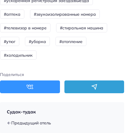
#ускоренная регистрация заезда/выезда
Пляжный отдых
#аптека
#звукоизолированные номера
Пляжная линия: 2-я линия
#телевизор в номере
#стиральная машина
Тип пляжа: песчаный
Общая информация
#утюг
#уборка
#отопление
Отопление
#холодильник
Номеров: 8
Аптека
Поделиться
Сад
Виноградник
Способ оплаты: предоплата
Цена номера (ночь): 1300–5000 ₽/ночь
Судак-тудак
Доступность
Предыдущий отель