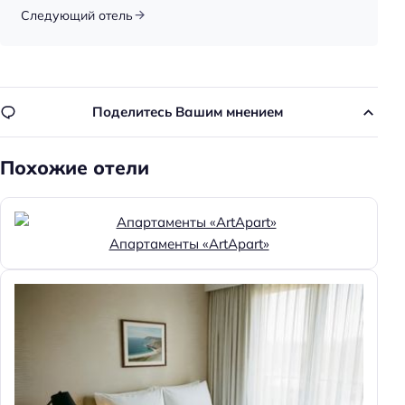
Круглосуточная регистрация
Следующий отель
Номеров: 40
Сад
Способ оплаты: банковским переводом
Поделитесь Вашим мнением
Доступность
Похожие отели
Доступность помещения на инвалидной коляске:
частично доступно
Парковка
Апартаменты «ArtApart»
Бесплатная
Парковка
Услуги
Массаж
Особенности