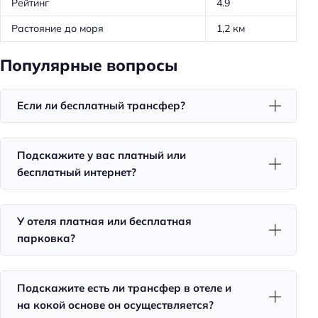
Рейтинг
4.9
Шампанское в номере
Растояние до моря
1,2 км
Телевизор в номере
Красивый вид из окна
Популярные вопросы
Утюг
Если ли бесплатный трансфер?
Холодильник
Фен
Уборка
Подскажите у вас платный или
бесплатный интернет?
Санузел в номере
Красота и здоровье
У отеля платная или бесплатная
Душ
парковка?
Сауна
Спорт и развлечения
Подскажите есть ли трансфер в отеле и
на кокой основе он осуществляется?
Терраса