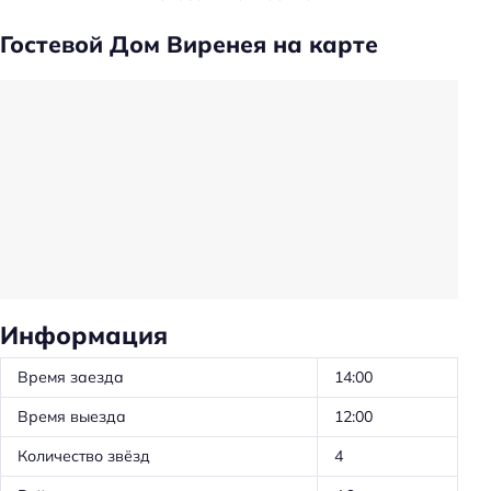
Прокат: велосипедов
Гостевой Дом Виренея на карте
Проживание с животными запрещено
Прачечная
Трансфер
Трансфер: до/от аэропорта
Трансфер: от/до железнодорожного вокзала
Частота уборки: в определенные дни
Ускоренная регистрация заезда/отъезда
Оборудование для кухни: посуда
Информация
Трансфер: платный
Время заезда
14:00
Удобства в номерах
Время выезда
12:00
Кондиционер в номере
Количество звёзд
4
Номера для некурящих