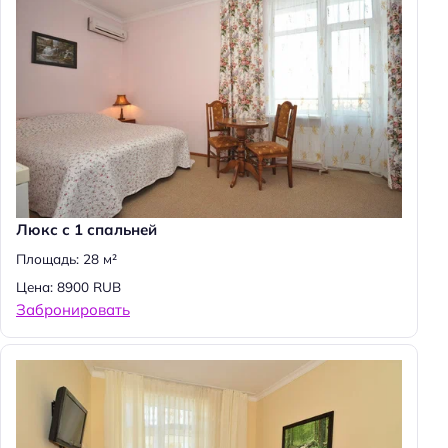
Люкс с 1 спальней
Площадь: 28 м²
Цена: 8900 RUB
Забронировать
Н
а
й
т
и
: