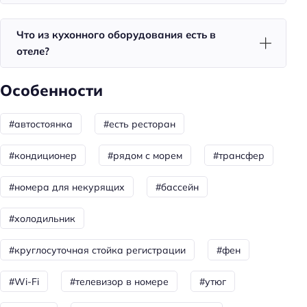
Бассейн
Что из кухонного оборудования есть в
Площадка для пикника
отеле?
Вечерняя программа
Аниматоры
Особенности
Тип бассейна: сезонный
#автостоянка
#есть ресторан
Тип бассейна: открытый
#кондиционер
#рядом с морем
#трансфер
Для семей
Услуги няни
#номера для некурящих
#бассейн
Детская кровать (4-10 лет): платно
#холодильник
Детский бассейн
#круглосуточная стойка регистрации
#фен
Детские кроватки/люльки
Детская кровать (0-1 год): бесплатно
#Wi-Fi
#телевизор в номере
#утюг
Детская кровать (2-3 года): бесплатно