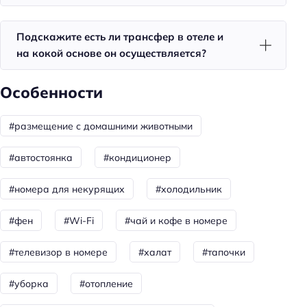
Красота и здоровье
Подскажите есть ли трансфер в отеле и
на кокой основе он осуществляется?
Купальня
Баня
Особенности
Душ
Сауна
#размещение с домашними животными
Спорт и развлечения
#автостоянка
#кондиционер
Терраса
#номера для некурящих
#холодильник
Площадка для пикника
Тип бассейна: сезонный
#фен
#Wi-Fi
#чай и кофе в номере
Пляжный отдых
#телевизор в номере
#халат
#тапочки
Шезлонги
#уборка
#отопление
Общая информация