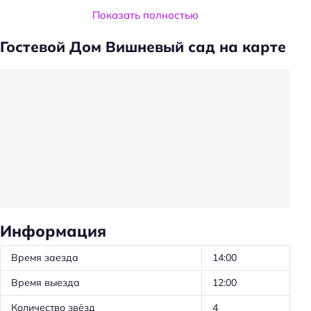
Услуги и удобства
Показать полностью
Есть ограничения по количеству животных
Гостевой Дом Вишневый сад на карте
Проживание с животными по запросу
Есть ограничения по весу животных
Есть ограничения по высоте животных
Проживание с животными: платно
Частота уборки: по запросу
Предоставление отчётных документов
Ускоренная регистрация заезда/отъезда
Проживание с животными
Информация
Оборудование для кухни: плита
Время заезда
14:00
Оборудование для кухни: чайник
Время выезда
12:00
Оборудование для кухни: микроволновка
Количество звёзд
4