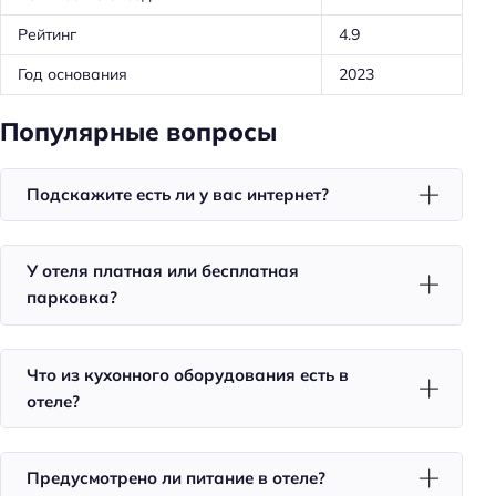
Оборудование для кухни: посуда
Рейтинг
4.9
Трансфер: платный
Год основания
2023
Удобства в номерах
Кухня/кухонный уголок в номере
Популярные вопросы
Кондиционер в номере
Подскажите есть ли у вас интернет?
Чай/кофе в номерах
Номера для некурящих
Тапочки
У отеля платная или бесплатная
парковка?
Халат
Телевизор в номере
Что из кухонного оборудования есть в
Холодильник
отеле?
Фен
Уборка
Предусмотрено ли питание в отеле?
Санузел в номере