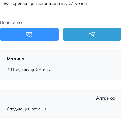
#ускоренная регистрация заезда/выезда
Отопление
Номеров: 3
Поделиться
Дата постройки: 2023
Площадь территории: 20
Сад
Способ оплаты: предоплата
Марина
Способ оплаты: банковским переводом
Предыдущий отель
Способ оплаты: наличными
Способ оплаты: СБП
Способ оплаты: безналичная
Алтаика
Цена номера (ночь): 10000–14000 ₽/ночь
Следующий отель
Парковка
Бесплатная