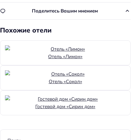
Парковка
Поделитесь Вашим мнением
Достижения
Похожие отели
Хорошее место
Главное
Wi-fi
Отель «Лимон»
Парковка
Кондиционер в номере
Отель «Сокол»
Гостевой дом «Сирин дом»