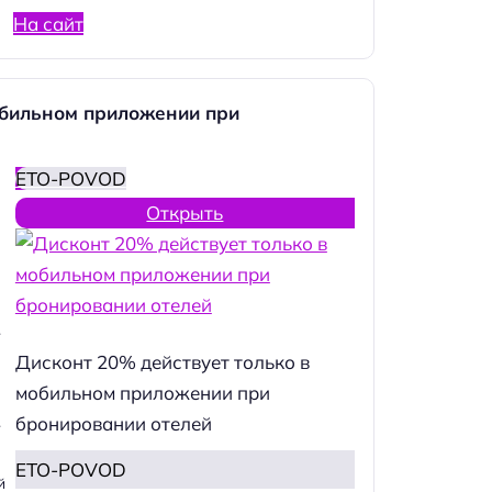
На сайт
обильном приложении при
ETO-POVOD
Открыть
.
Дисконт 20% действует только в
мобильном приложении при
бронировании отелей
.
ETO-POVOD
й