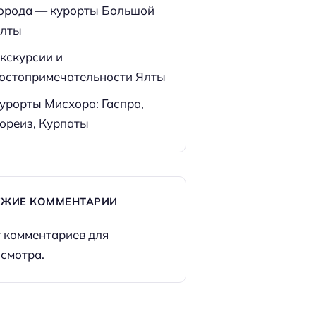
орода — курорты Большой
лты
кскурсии и
остопримечательности Ялты
урорты Мисхора: Гаспра,
ореиз, Курпаты
ЕЖИЕ КОММЕНТАРИИ
 комментариев для
смотра.