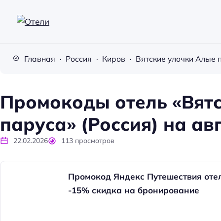
О
т
Главная
Россия
Киров
Вятские улочки Алые 
е
л
и
Промокоды отель «Вят
паруса» (Россия) на ав
22.02.2026
113
просмотров
Промокод Яндекс Путешествия отел
-15% скидка на бронирование