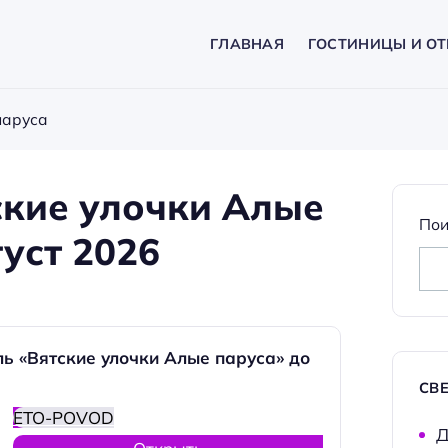
ГЛАВНАЯ
ГОСТИНИЦЫ И ОТ
паруса
ские улочки Алые
Пои
густ 2026
ь «Вятские улочки Алые паруса» до
СВ
ETO-POVOD
Д