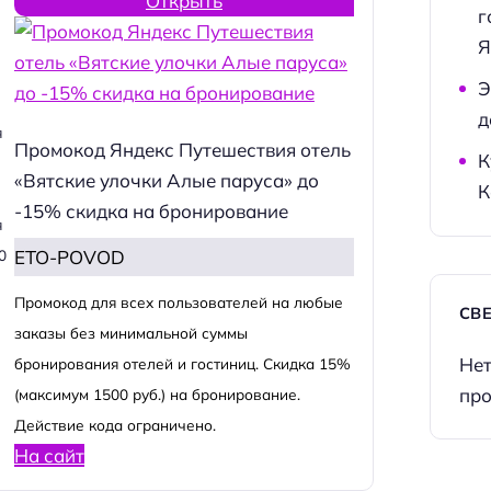
Открыть
г
Я
Э
д
я
Промокод Яндекс Путешествия отель
К
«Вятские улочки Алые паруса» до
К
-15% скидка на бронирование
я
ETO-POVOD
0
Промокод для всех пользователей на любые
СВ
заказы без минимальной суммы
Нет
бронирования отелей и гостиниц. Скидка 15%
про
(максимум 1500 руб.) на бронирование.
Действие кода ограничено.
На сайт