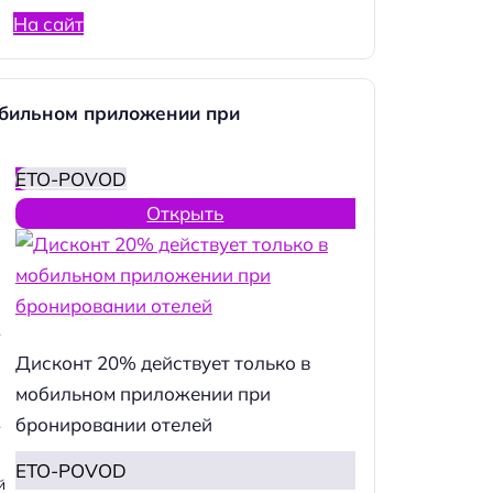
На сайт
обильном приложении при
ETO-POVOD
Открыть
.
Дисконт 20% действует только в
мобильном приложении при
бронировании отелей
.
ETO-POVOD
й