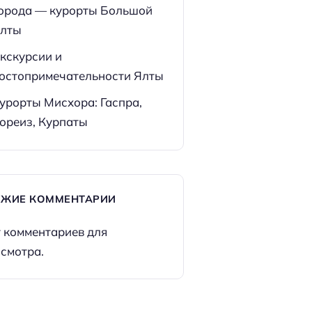
орода — курорты Большой
лты
кскурсии и
остопримечательности Ялты
урорты Мисхора: Гаспра,
ореиз, Курпаты
ЕЖИЕ КОММЕНТАРИИ
 комментариев для
смотра.