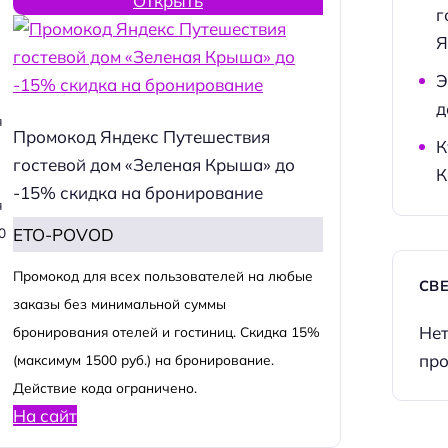
Открыть
г
Я
Э
д
я
Промокод Яндекс Путешествия
К
гостевой дом «Зеленая Крыша» до
К
-15% скидка на бронирование
я
ETO-POVOD
0
Промокод для всех пользователей на любые
СВ
заказы без минимальной суммы
Нет
бронирования отелей и гостиниц. Скидка 15%
про
(максимум 1500 руб.) на бронирование.
Действие кода ограничено.
На сайт