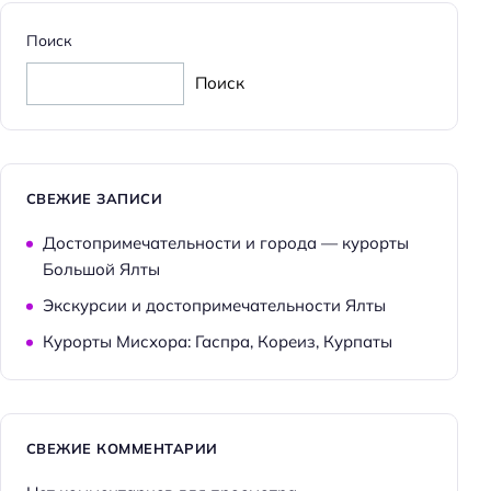
Достижения
Поиск
Хорошее место
Поиск
Главное
Wi-fi
Парковка
СВЕЖИЕ ЗАПИСИ
Кондиционер в номере
Достопримечательности и города — курорты
Пляжная линия: 1-я линия
Большой Ялты
Экскурсии и достопримечательности Ялты
Курорты Мисхора: Гаспра, Кореиз, Курпаты
СВЕЖИЕ КОММЕНТАРИИ