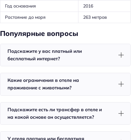
Проживание с животными
Год основания
2016
Оборудование для кухни: кофеварка
Растояние до моря
263 метров
Оборудование для кухни: плита
Популярные вопросы
Оборудование для кухни: посуда
Оборудование для кухни: чайник
Подскажите у вас платный или
Оборудование для кухни: микроволновка
бесплатный интернет?
Трансфер: платный
Какие ограничения в отеле на
Удобства в номерах
проживание с животными?
Стиральная машина
Кондиционер в номере
Подскажите есть ли трансфер в отеле и
Номера для некурящих
на кокой основе он осуществляется?
Оснащение ванной комнаты: полотенце
Оснащение ванной комнаты: гель для душа
У отеля платная или бесплатная