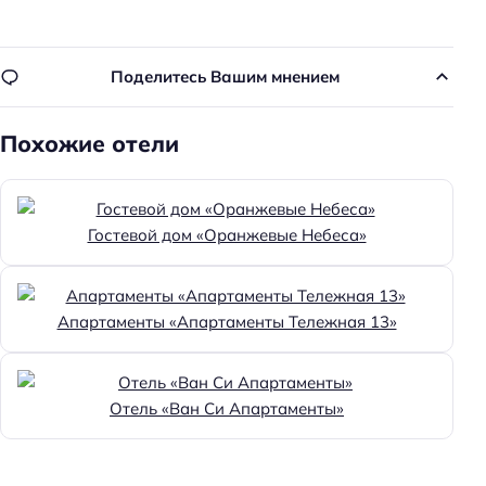
Питание: без питания
Способ оплаты: наличными
Поделитесь Вашим мнением
Способ оплаты: СБП
Похожие отели
Способ оплаты: банковским переводом
Доступность
Номер и удобства на первом этаже
Гостевой дом «Оранжевые Небеса»
Доступность входа на инвалидной коляске:
недоступно
Апартаменты «Апартаменты Тележная 13»
Доступность помещения на инвалидной коляске:
недоступно
Парковка
Отель «Ван Си Апартаменты»
Бесплатная
Парковка