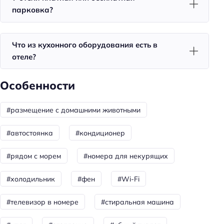
Телевизор в номере
парковка?
Утюг
Холодильник
Что из кухонного оборудования есть в
Фен
отеле?
Красота и здоровье
Особенности
Душ
#размещение с домашними животными
Спорт и развлечения
#автостоянка
#кондиционер
Терраса
Площадка для пикника
#рядом с морем
#номера для некурящих
Спорт: волейбол
#холодильник
#фен
#Wi-Fi
Спорт: бадминтон
#телевизор в номере
#стиральная машина
Спорт: прокат оборудования для водных видов
спорта