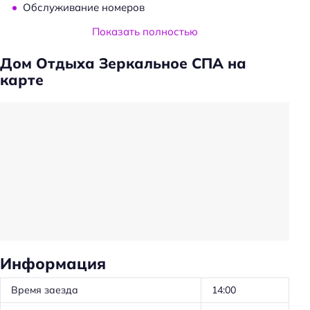
Обслуживание номеров
Показать полностью
Удобства в номерах
Дом Отдыха Зеркальное СПА на
Кухня/кухонный уголок в номере
карте
Тапочки
Холодильник
Фен
Уборка
Санузел в номере
Красота и здоровье
Баня
Джакузи
Информация
Душ
Время заезда
14:00
Сауна