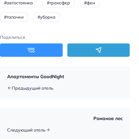
#автостоянка
#трансфер
#фен
Доступность
Доступность входа на инвалидной коляске:
#тапочки
#уборка
недоступно
Доступность помещения на инвалидной коляске:
Поделиться
недоступно
Парковка
Бесплатная
Парковка
Апартаменты GoodNight
Предыдущий отель
Достижения
Хорошее место
Отдых
Романов лес
Рыбалка
Следующий отель
Главное