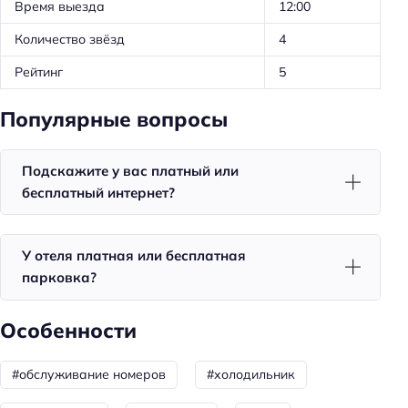
Время выезда
12:00
Спорт и развлечения
Количество звёзд
4
Площадка для пикника
Рейтинг
5
Развлечения: катание на лодках
Популярные вопросы
Развлечения: проведение праздников
Пляжный отдых
Подскажите у вас платный или
Пляжная линия: 1-я линия
бесплатный интернет?
Тип пляжа: песочно-галечный
У отеля платная или бесплатная
Общая информация
парковка?
Пляж
Номеров: 19
Особенности
Способ оплаты: оплата картой
#обслуживание номеров
#холодильник
Цена номера (ночь): 4000–13000 ₽/ночь