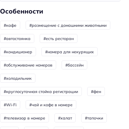
Уборка
Особенности
Питание
#кафе
#размещение с домашними животными
Кафе
Количество ресторанов: 1
#автостоянка
#есть ресторан
Завтрак
#кондиционер
#номера для некурящих
Ресторан
#обслуживание номеров
#бассейн
Бассейн
#холодильник
Кол-во бассейнов: 3
#круглосуточная стойка регистрации
#фен
Красота и здоровье
Баня
#Wi-Fi
#чай и кофе в номере
Хаммам
#телевизор в номере
#халат
#тапочки
Spa