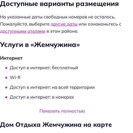
Доступные варианты размещения
На указанные даты свободных номеров не осталось.
Пожалуйста, выберите
другие даты
или ознакомьтесь с
доступными отелями
в этом районе.
Услуги в «Жемчужина»
Н
а
й
Интернет
т
Доступ в интернет: бесплатный
и
Wi-fi
:
Доступ в интернет: на всей территории
Доступ в интернет: в номерах
Услуги и удобства
Показать полностью
Общий туалет
Дом Отдыха Жемчужина на карте
Камин