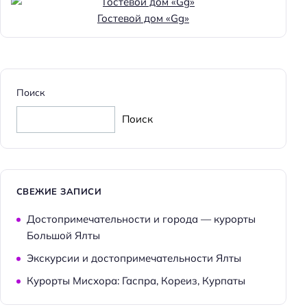
Горнолыжный отдых
Гостевой дом «Gg»
Прокат лыжного снаряжения
Место для хранения лыж/сноубордов
Доступ на лыжах
Поиск
Бизнес-услуги
Поиск
Бизнес-центр
Конференц-зал
Общая информация
СВЕЖИЕ ЗАПИСИ
Отопление
Достопримечательности и города — курорты
Круглосуточная регистрация
Большой Ялты
Номеров: 14
Экскурсии и достопримечательности Ялты
Аптека
Курорты Мисхора: Гаспра, Кореиз, Курпаты
Дата реконструкции: 2019