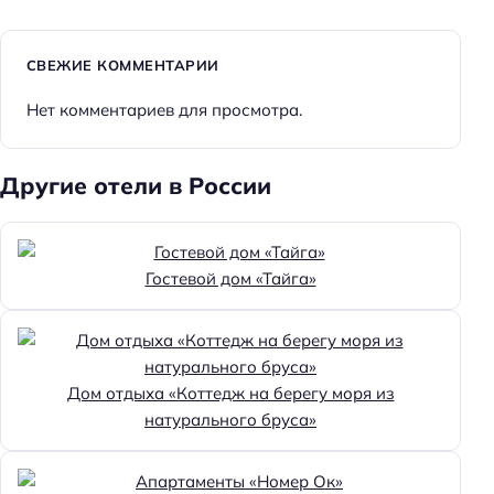
Питание: по меню
Способ оплаты: наличными
СВЕЖИЕ КОММЕНТАРИИ
Способ оплаты: СБП
Нет комментариев для просмотра.
Способ оплаты: оплата картой
Способ оплаты: безналичная
Другие отели в России
Способ оплаты: банковским переводом
Способ оплаты: QR-код
Гостевой дом «Тайга»
Способ оплаты: оплата кредитной картой
Цена номера (ночь): 3500–18000 ₽/ночь
Парковка
Дом отдыха «Коттедж на берегу моря из
Бесплатная
натурального бруса»
Парковка
Отдых