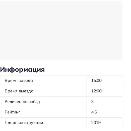
Проживание с животными: платно
Прачечная
Животные, допустимые к размещению: кошки
Животные, допустимые к размещению: собаки
Животные, допустимые к размещению: только
служебные животные
Трансфер: до/от аэропорта
Информация
Трансфер: от/до железнодорожного вокзала
Время заезда
15:00
Частота уборки: по запросу
Обслуживание номеров
Время выезда
12:00
Ускоренная регистрация заезда/отъезда
Количество звёзд
3
Проживание с животными
Рейтинг
4.6
Оборудование для кухни: плита
Год реконструкции
2019
Оборудование для кухни: посуда