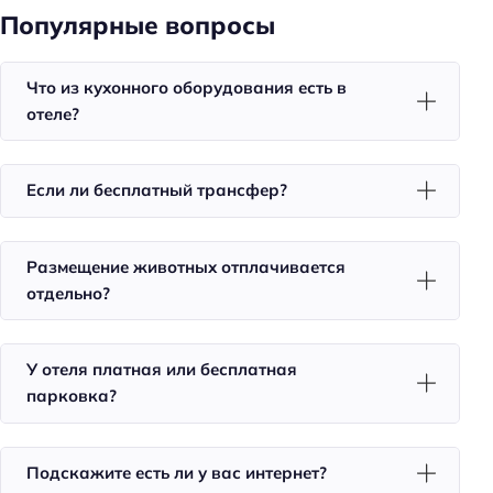
Популярные вопросы
Оборудование для кухни: микроволновка
Оборудование для кухни: чайник
Что из кухонного оборудования есть в
отеле?
Удобства в номерах
Кухня/кухонный уголок в номере
Кондиционер в номере
Если ли бесплатный трансфер?
Чай/кофе в номерах
Номера для некурящих
Размещение животных отплачивается
отдельно?
Тапочки
Халат
У отеля платная или бесплатная
Телевизор в номере
парковка?
Утюг
Холодильник
Подскажите есть ли у вас интернет?
Фен