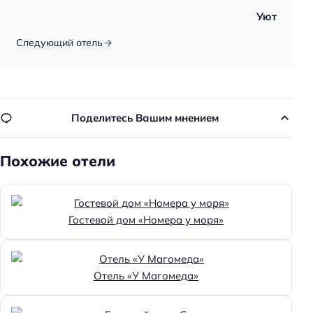
Спорт: волейбол
Уют
Спорт: бадминтон
Следующий отель
Тип бассейна: сезонный
Тип бассейна: крытый
Тип бассейна: открытый
Поделитесь Вашим мнением
Тип бассейна: с подогревом
Водные горки
Похожие отели
Для семей
Детские кроватки/люльки
Детская площадка
Гостевой дом «Номера у моря»
Пляжный отдых
Шезлонги
Отель «У Магомеда»
Зонтики