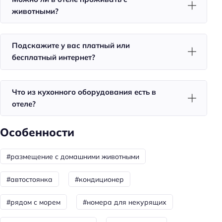
Холодильник
животными?
Номера со звукоизоляцией
Уборка
Подскажите у вас платный или
Санузел в номере
бесплатный интернет?
Питание
Что из кухонного оборудования есть в
Бар
отеле?
Количество баров: 1
Особенности
Красота и здоровье
Баня
#размещение с домашними животными
Душ
#автостоянка
#кондиционер
Спорт и развлечения
#рядом с морем
#номера для некурящих
Площадка для пикника