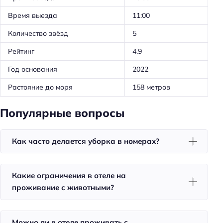
Проживание с животными
Время выезда
11:00
Оборудование для кухни: плита
Количество звёзд
5
Оборудование для кухни: посуда
Рейтинг
4.9
Оборудование для кухни: чайник
Год основания
2022
Удобства в номерах
Растояние до моря
158 метров
Кухня/кухонный уголок в номере
Популярные вопросы
Кондиционер в номере
Мини-бар
Как часто делается уборка в номерах?
Номера для некурящих
Оснащение ванной комнаты: полотенце
Какие ограничения в отеле на
Совмещённые номера
проживание с животными?
Телевизор в номере
Утюг
Можно ли в отеле проживать с