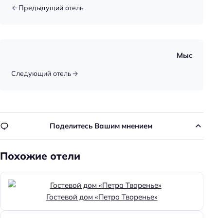
Способ оплаты: наличными
Предыдущий отель
Способ оплаты: СБП
Способ оплаты: предоплата
Цена номера (ночь): 6500–8000 ₽/ночь
Мыс
Доступность
Следующий отель
Кнопка вызова персонала
Номер и удобства на первом этаже
Доступность входа на инвалидной коляске:
Поделитесь Вашим мнением
доступно
Удобства для людей с ограниченными
Похожие отели
возможностями здоровья
Парковка для людей с инвалидностью
Доступность помещения на инвалидной коляске:
Гостевой дом «Петра Творенье»
доступно