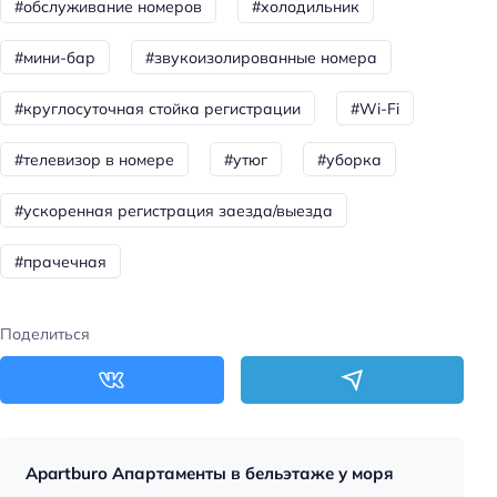
#обслуживание номеров
#холодильник
Пляжный отдых
Шезлонги
#мини-бар
#звукоизолированные номера
Пляжная линия: 1-я линия
#круглосуточная стойка регистрации
#Wi-Fi
Частный пляж
Тип пляжа: песчаный
#телевизор в номере
#утюг
#уборка
Площадь пляжа: 2000
#ускоренная регистрация заезда/выезда
Пляжные полотенца
#прачечная
Общая информация
Пляж
Поделиться
Круглосуточная регистрация
Дата постройки: 2022
Площадь территории: 100
Обязательный депозит
Apartburo Апартаменты в бельэтаже у моря