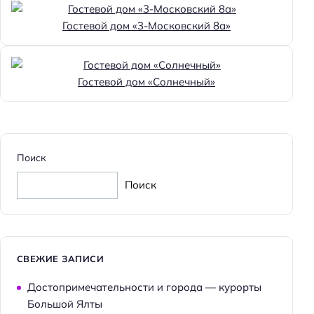
Парковка
Гостевой дом «3-Московский 8а»
Бесплатная
Парковка
Гостевой дом «Солнечный»
Достижения
Хорошее место
Отдых
Поиск
Рыбалка
Поиск
Главное
Wi-fi
Парковка
СВЕЖИЕ ЗАПИСИ
Кондиционер в номере
Достопримечательности и города — курорты
Пляжная линия: 1-я линия
Большой Ялты