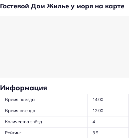
Удобства в номерах
Гостевой Дом Жилье у моря на карте
Кондиционер в номере
Уборка
Пляжный отдых
Пляжная линия: 3-я линия
Общая информация
Номеров: 10
Информация
Доступность
Номер и удобства на первом этаже
Время заезда
14:00
Время выезда
12:00
Парковка
Количество звёзд
4
Бесплатная
Рейтинг
3.9
Парковка