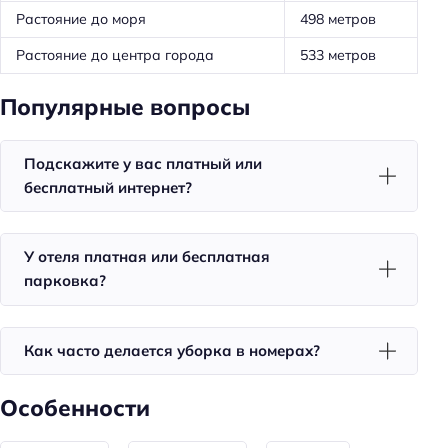
Растояние до моря
498 метров
Особенности
Растояние до центра города
533 метров
Веранда
Популярные вопросы
Главное
Wi-fi
Подскажите у вас платный или
Парковка
бесплатный интернет?
Кондиционер в номере
Пляжная линия: 3-я линия
У отеля платная или бесплатная
парковка?
Как часто делается уборка в номерах?
Особенности