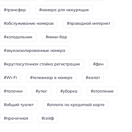
Конференц-зал
#трансфер
#номера для некурящих
Общая информация
#обслуживание номеров
#проводной интернет
Отопление
Круглосуточная регистрация
#холодильник
#мини-бар
Количество звёзд: 3
#звукоизолированные номера
Тип гостиницы: бизнес-отель
Номеров: 28
#круглосуточная стойка регистрации
#фен
Питание: континентальный завтрак
#Wi-Fi
#телевизор в номере
#халат
Способ оплаты: QR-код
#тапочки
#утюг
#уборка
#отопление
Способ оплаты: безналичная
Способ оплаты: предоплата
#общий туалет
#оплата по кредитной карте
Способ оплаты: оплата картой
#прачечная
#сейф
Способ оплаты: наличными
Способ оплаты: СБП