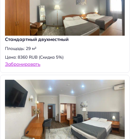
Н
Стандартный двухместный
а
Площадь: 29 м²
й
Цена: 8360 RUB
(Скидка 5%)
т
Забронировать
и
: