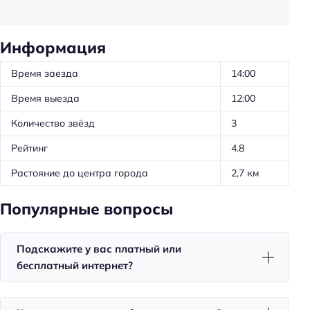
Обслуживание номеров
Проживание с животными
Информация
Тип сейфа: в номере
Время заезда
14:00
Удобства в номерах
Время выезда
12:00
Кондиционер в номере
Количество звёзд
3
Доставка еды в номер
Рейтинг
4.8
Мини-бар
Растояние до центра города
2,7 км
Номера для некурящих
Тапочки
Популярные вопросы
Халат
Подскажите у вас платный или
Телевизор в номере
бесплатный интернет?
Утюг
Холодильник