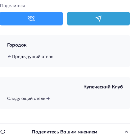
Поделиться
Цена номера (ночь): 4050–15000 ₽/ночь
Доступность
Доступность входа на инвалидной коляске:
недоступно
Городок
Доступность помещения на инвалидной коляске:
Предыдущий отель
недоступно
Парковка
Бесплатная
Купеческий Клуб
Парковка
Следующий отель
Услуги
Массаж
Достижения
Поделитесь Вашим мнением