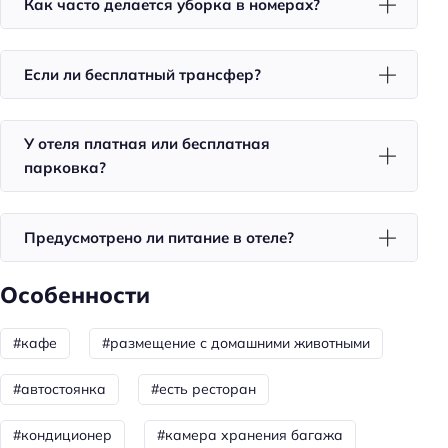
Как часто делается уборка в номерах?
Фен
Номера со звукоизоляцией
Если ли бесплатный трансфер?
Уборка
Питание
У отеля платная или бесплатная
Кафе
парковка?
Бар
Завтрак
Предусмотрено ли питание в отеле?
Ресторан
Особенности
Пляжный отдых
Пляжные полотенца
#кафе
#размещение с домашними животными
Бизнес-услуги
#автостоянка
#есть ресторан
Бизнес-центр
#кондиционер
#камера хранения багажа