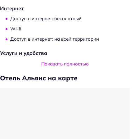
Интернет
Доступ в интернет: бесплатный
Wi-fi
Доступ в интернет: на всей территории
Услуги и удобства
Камера хранения
Показать полностью
Сейф
Отель Альянс на карте
Общий туалет
Прачечная
Трансфер
Трансфер: до/от аэропорта
Частота уборки: ежедневно
Общая кухня