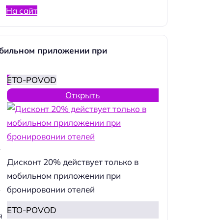
На сайт
обильном приложении при
ETO-POVOD
Открыть
.
Дисконт 20% действует только в
мобильном приложении при
бронировании отелей
.
ETO-POVOD
й