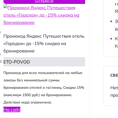
Открыть
г
Я
Э
д
я
Промокод Яндекс Путешествия отель
К
«Городок» до -15% скидка на
К
бронирование
я
ETO-POVOD
0
Промокод для всех пользователей на любые
СВ
заказы без минимальной суммы
Нет
бронирования отелей и гостиниц. Скидка 15%
про
(максимум 1500 руб.) на бронирование.
Действие кода ограничено.
На сайт