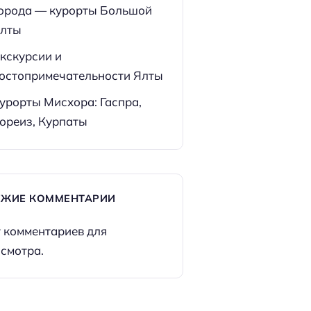
орода — курорты Большой
лты
кскурсии и
остопримечательности Ялты
урорты Мисхора: Гаспра,
ореиз, Курпаты
ЕЖИЕ КОММЕНТАРИИ
 комментариев для
смотра.