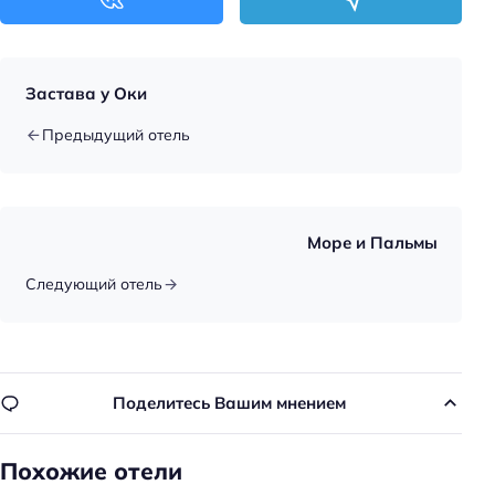
Развлечения: караоке
Аниматоры
Спорт: бадминтон
Застава у Оки
Спорт: футбол
Предыдущий отель
Спорт: катание на лошадях
Спорт: йога
Спорт: активные виды спорта
Море и Пальмы
Спорт: настольный теннис
Следующий отель
Спорт: волейбол
Спорт: пляжный волейбол
Тип бассейна: крытый
Поделитесь Вашим мнением
Для семей
Игровая комната
Похожие отели