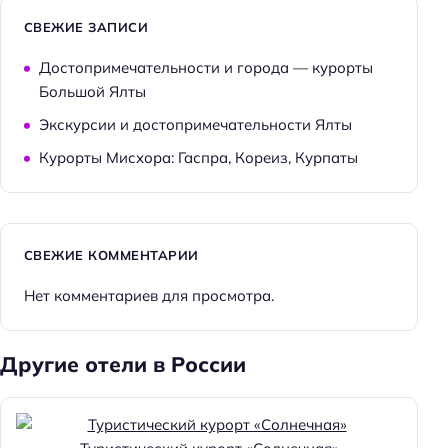
Способ оплаты: оплата картой
СВЕЖИЕ ЗАПИСИ
Способ оплаты: СБП
Достопримечательности и города — курорты
Способ оплаты: онлайн
Большой Ялты
Способ оплаты: безналичная
Экскурсии и достопримечательности Ялты
Способ оплаты: банковским переводом
Курорты Мисхора: Гаспра, Кореиз, Курпаты
Цена номера (ночь): 20000–30000 ₽/ночь
Парковка
Бесплатная
СВЕЖИЕ КОММЕНТАРИИ
Парковка
Нет комментариев для просмотра.
Услуги
Другие отели в России
Массаж
Достижения
Хорошее место