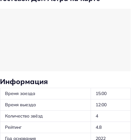
Трансфер
Трансфер: до/от аэропорта
Трансфер: от/до железнодорожного вокзала
Трансфер: от/до автовокзала
Трансфер: до/от торгового центра
Частота уборки: ежедневно
Общая кухня
Обслуживание номеров
Информация
Можно проводить вечеринки
Время заезда
15:00
Оборудование для кухни: плита
Время выезда
12:00
Оборудование для кухни: посудомойка
Количество звёзд
4
Оборудование для кухни: посуда
Рейтинг
4.8
Оборудование для кухни: чайник
Оборудование для кухни: микроволновка
Год основания
2022