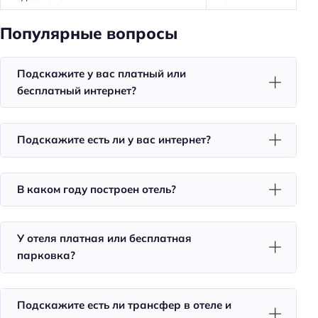
Трансфер: платный
Популярные вопросы
Удобства в номерах
Подскажите у вас платный или
Кондиционер в номере
бесплатный интернет?
Мини-бар
Номера для некурящих
Подскажите есть ли у вас интернет?
Совмещённые номера
Красивый вид из окна
В каком году построен отель?
Холодильник
Фен
У отеля платная или бесплатная
Уборка
парковка?
Бассейн
Кол-во бассейнов: 1
Подскажите есть ли трансфер в отеле и