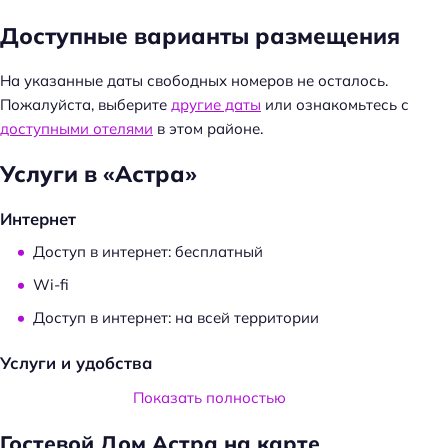
а
Доступные варианты размещения
й
т
На указанные даты свободных номеров не осталось.
и
Пожалуйста, выберите
другие даты
или ознакомьтесь с
:
доступными отелями
в этом районе.
Услуги в «Астра»
Интернет
Доступ в интернет: бесплатный
Wi-fi
Доступ в интернет: на всей территории
Услуги и удобства
Банкетный зал
Показать полностью
Общий туалет
Гостевой Дом Астра на карте