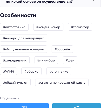
на кокой основе он осуществляется?
Красота и здоровье
Баня
Особенности
Spa
Душ
#автостоянка
#кондиционер
#трансфер
Сауна
#номера для некурящих
Спорт и развлечения
#обслуживание номеров
#бассейн
Терраса
#холодильник
#мини-бар
#фен
Бассейн
Площадка для пикника
#Wi-Fi
#уборка
#отопление
Игровые автоматы
#общий туалет
#оплата по кредитной карте
Вечерняя программа
Развлечения: ферма животных
Поделиться
Развлечения: игровые автоматы