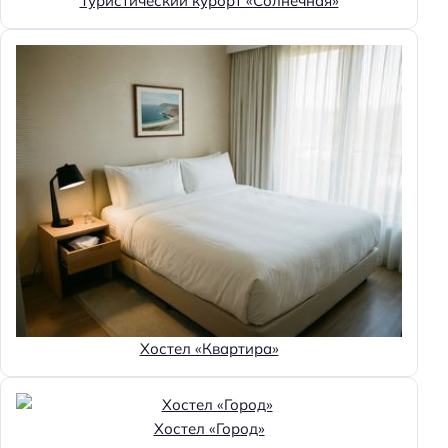
Туристический курорт «Солнечная»
Особенности
Веранда
Главное
Wi-fi
Бассейн
Парковка
Кондиционер в номере
Оплата картой
Хостел «Квартира»
Хостел «Город»