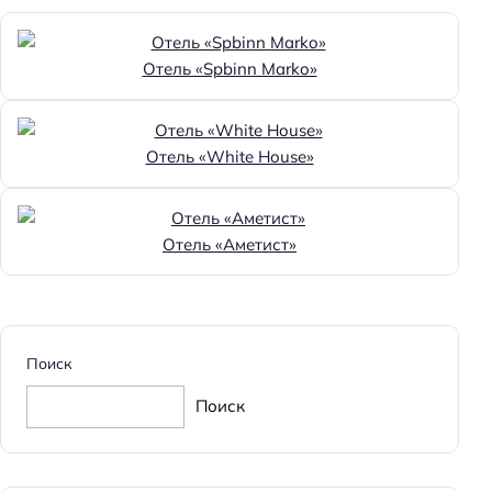
Детское меню
Детская площадка
Отель «Spbinn Marko»
Бизнес-услуги
Бизнес-центр
Отель «White House»
Конференц-зал
Общая информация
Отель «Аметист»
Отопление
Номеров: 6
Дата постройки: 2022
Площадь территории: 7500
Поиск
Обязательный депозит
Поиск
Способ оплаты: наличными
Способ оплаты: предоплата