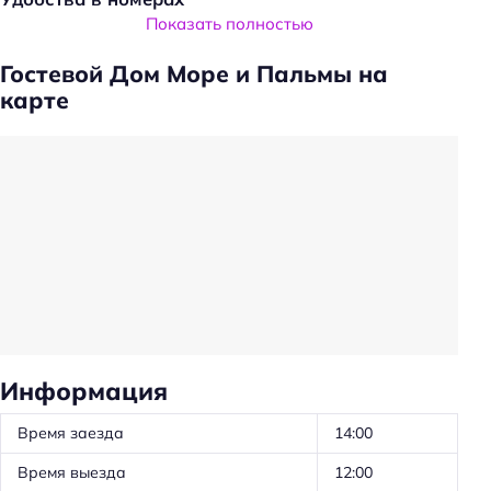
Показать полностью
Кондиционер в номере
Гостевой Дом Море и Пальмы на
Общая информация
карте
Круглосуточная регистрация
Цена номера (ночь): 2000–10000 ₽/ночь
Парковка
Парковка
Главное
Wi-fi
Парковка
Информация
Кондиционер в номере
Время заезда
14:00
Оплата картой
Время выезда
12:00