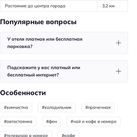
Кафе
Растояние до центра города
3,2 км
Общая информация
Популярные вопросы
Номеров: 1
Обязательный депозит
У отеля платная или бесплатная
парковка?
Размер депозита: 3000 ₽
Способ оплаты: дисконтная система скидок
Подскажите у вас платный или
Парковка
бесплатный интернет?
Бесплатная
Особенности
Парковка
Главное
#химчистка
#холодильник
#прачечная
Wi-fi
#автостоянка
#фен
#чай и кофе в номере
Парковка
#телевизор в номере
#кафе
Кондиционер в номере