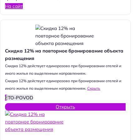
На сайт
Скидка 12% на повторное бронирование объекта
размещения
Н
Cкидка 12% действует единоразово при бронировании отелей и
а
иного жилья по выделенным направлениям.
й
Cкидка 12% действует единоразово при бронировании отелей и
т
иного жилья по выделенным направлениям.
Скрыть
и
ETO-POVOD
:
Открыть