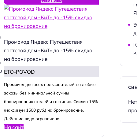
Открыть
г
Я
Э
д
я
Промокод Яндекс Путешествия
К
гостевой дом «КиТ» до -15% скидка
К
на бронирование
я
ETO-POVOD
0
Промокод для всех пользователей на любые
СВ
заказы без минимальной суммы
Нет
бронирования отелей и гостиниц. Скидка 15%
про
(максимум 1500 руб.) на бронирование.
Действие кода ограничено.
На сайт