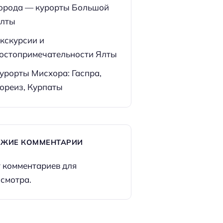
орода — курорты Большой
лты
кскурсии и
остопримечательности Ялты
урорты Мисхора: Гаспра,
ореиз, Курпаты
ЕЖИЕ КОММЕНТАРИИ
 комментариев для
смотра.