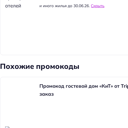
и иного жилья до 30.06.26.
Скрыть
Похожие промокоды
Промокод гостевой дом «КиТ» от Tr
заказ
Н
а