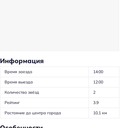
Бассейн
Тренажёрный зал
Общая информация
Количество звёзд: 2
Тип гостиницы: лечебно-оздоровительный комплекс
Номеров: 540
Информация
Доступность
Время заезда
14:00
Пандус
Время выезда
12:00
Номер и удобства на первом этаже
Количество звёзд
2
Рейтинг
3.9
Парковка
Парковка
Растояние до центра города
10,1 км
Главное
Особенности