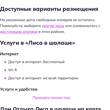
Н
Доступные варианты размещения
а
й
На указанные даты свободных номеров не осталось.
т
Пожалуйста, выберите
другие даты
или ознакомьтесь с
и
доступными отелями
в этом районе.
:
Услуги в «Лиса в шалаше»
Интернет
Доступ в интернет: бесплатный
Wi-fi
Доступ в интернет: на всей территории
Услуги и удобства
Есть ограничения по весу животных
Показать полностью
Есть ограничения по количеству животных
Дом Отдыха Лиса в шалаше на карте