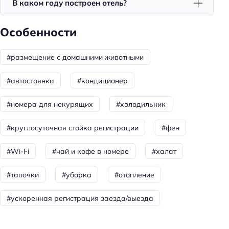
В каком году построен отель?
Душ
Сауна
Особенности
Сауна: платно
#размещение с домашними животными
Спорт и развлечения
Терраса
#автостоянка
#кондиционер
Площадка для пикника
#номера для некурящих
#холодильник
Общая информация
#круглосуточная стойка регистрации
#фен
Отопление
Круглосуточная регистрация
#Wi-Fi
#чай и кофе в номере
#халат
Только для взрослых
#тапочки
#уборка
#отопление
Номеров: 1
#ускоренная регистрация заезда/выезда
Дата постройки: 2020
Сад