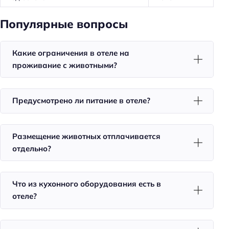
Оснащение ванной комнаты: гель для душа
Оснащение ванной комнаты: шампунь
Популярные вопросы
Номера для курящих
Какие ограничения в отеле на
Тапочки
проживание с животными?
Халат
Красивый вид из окна
Предусмотрено ли питание в отеле?
Холодильник
Фен
Размещение животных отплачивается
Уборка
отдельно?
Санузел в номере
Красота и здоровье
Что из кухонного оборудования есть в
отеле?
Баня
Spa