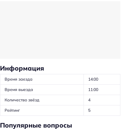
Кондиционер в номере
Телевизор в номере
Холодильник
Уборка
Красота и здоровье
Баня
Душ
Информация
Сауна
Время заезда
14:00
Для семей
Время выезда
11:00
Детская площадка
Количество звёзд
4
Пляжный отдых
Рейтинг
5
Пляжная линия: 1-я линия
Популярные вопросы
Тип пляжа: песчаный