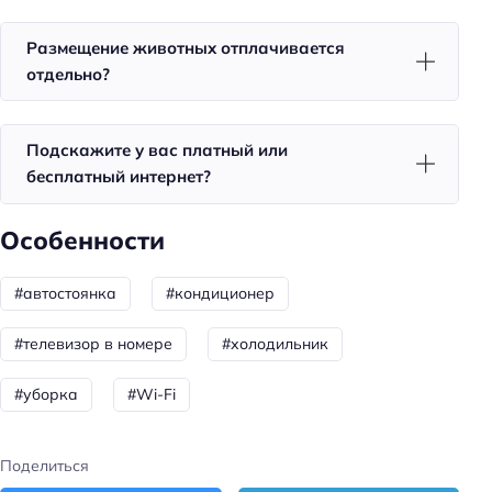
Общая информация
Размещение животных отплачивается
отдельно?
Пляж
Цена номера (ночь): 4500–25000 ₽/ночь
Подскажите у вас платный или
Парковка
бесплатный интернет?
Парковка
Особенности
Отдых
Рыбалка
#автостоянка
#кондиционер
Главное
#телевизор в номере
#холодильник
Wi-fi
#уборка
#Wi-Fi
Парковка
Кондиционер в номере
Поделиться
Пляжная линия: 1-я линия