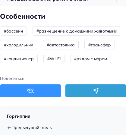
Доступность
Особенности
Доступность входа на инвалидной коляске:
доступно
#бассейн
#размещение с домашними животными
Удобства для людей с ограниченными
#холодильник
#автостоянка
#трансфер
возможностями здоровья
Парковка для людей с инвалидностью
#кондиционер
#Wi-Fi
#рядом с морем
Доступность помещения на инвалидной коляске:
частично доступно
Поделиться
Парковка
Парковка
Особенности
Горгиппия
Веранда
Предыдущий отель