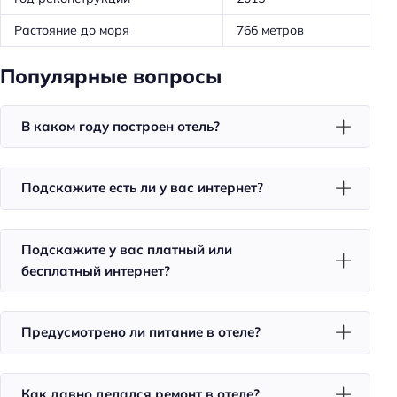
Для семей
Растояние до моря
766 метров
Детская площадка
Популярные вопросы
Пляжный отдых
Пляжная линия: 3-я линия
В каком году построен отель?
Тип пляжа: песчаный
Подскажите есть ли у вас интернет?
Общая информация
Номеров: 30
Подскажите у вас платный или
Дата постройки: 2015
бесплатный интернет?
Дата реконструкции: 2015
Питание: без питания
Предусмотрено ли питание в отеле?
Способ оплаты: банковским переводом
Способ оплаты: наличными
Как давно делался ремонт в отеле?
Цена номера (ночь): 2300–7500 ₽/ночь