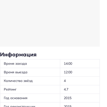
Удобства в номерах
Кондиционер в номере
Холодильник
Бассейн
Кол-во бассейнов: 1
Красота и здоровье
Информация
Душ
Время заезда
14:00
Спорт и развлечения
Время выезда
12:00
Бассейн
Количество звёзд
4
Площадка для пикника
Рейтинг
4.7
Развлечения: проведение праздников
Год основания
2015
Тип бассейна: сезонный
Год реконструкции
2015