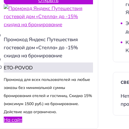
Открыть
г
Я
Э
д
я
Промокод Яндекс Путешествия
К
гостевой дом «Стелла» до -15%
К
скидка на бронирование
я
ETO-POVOD
0
Промокод для всех пользователей на любые
СВ
заказы без минимальной суммы
Нет
бронирования отелей и гостиниц. Скидка 15%
про
(максимум 1500 руб.) на бронирование.
Действие кода ограничено.
На сайт