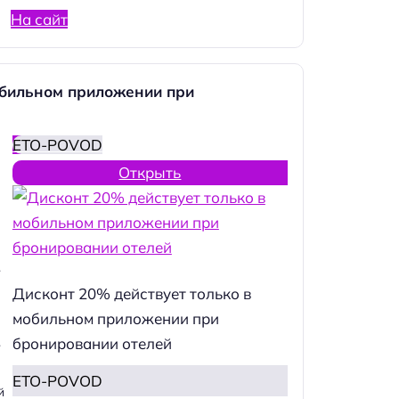
На сайт
обильном приложении при
ETO-POVOD
Открыть
.
Дисконт 20% действует только в
мобильном приложении при
бронировании отелей
.
ETO-POVOD
й