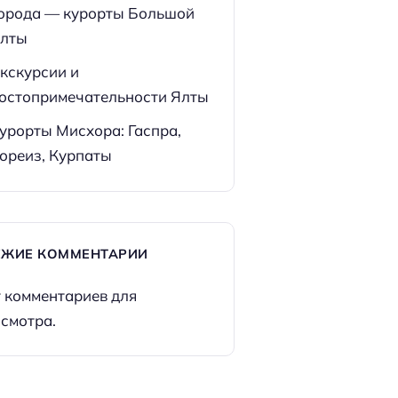
орода — курорты Большой
лты
кскурсии и
остопримечательности Ялты
урорты Мисхора: Гаспра,
ореиз, Курпаты
ЕЖИЕ КОММЕНТАРИИ
 комментариев для
смотра.