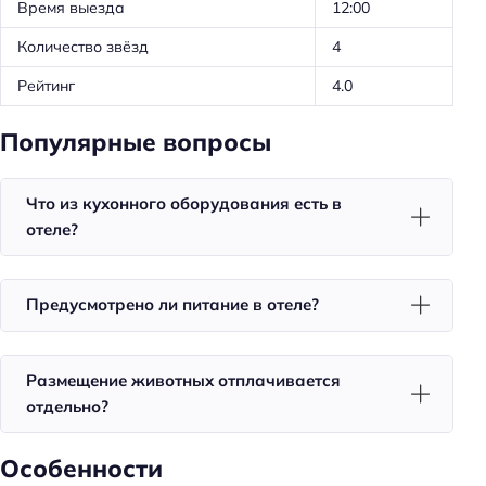
Фен
Время выезда
12:00
Уборка
Количество звёзд
4
Рейтинг
4.0
Для семей
Детская площадка
Популярные вопросы
Общая информация
Что из кухонного оборудования есть в
Отопление
отеле?
Номеров: 0
Обязательный депозит
Предусмотрено ли питание в отеле?
Питание: без питания
Способ оплаты: оплата картой
Размещение животных отплачивается
Способ оплаты: банковским переводом
отдельно?
Способ оплаты: наличными
Особенности
Доступность