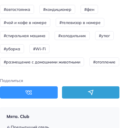
Доступность помещения на инвалидной коляске:
#автостоянка
#кондиционер
#фен
доступно
#чай и кофе в номере
#телевизор в номере
Парковка
#стиральная машина
#холодильник
#утюг
Парковка
#уборка
#Wi-Fi
Главное
Wi-fi
#размещение с домашними животными
#отопление
Парковка
Кондиционер в номере
Поделиться
Мята. Club
Предыдущий отель